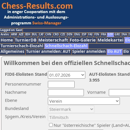
Logged on: Gast
Arabic
ARM
AZE
BIH
BUL
CAT
CHN
CRO
CZE
DEN
ENG
ESP
FAI
FIN
FRA
GER
GRE
INA
I
Home
TurnierDB
Meisterschaft
Foto-Galerie
Meldekartei
El
Turnierschach-Elozahl
Schnellschach-Elozahl
Allgemeines
Turnier anmelden: AUT
Spieler anmelden
Elo AUT
Elo
Willkommen bei den offiziellen Schnellscha
FIDE-Elolisten Stand
AUT-Elolisten Stand
3.955
Personennummer
Nachname
Vorname
Ebene
Bundesland
Spgem./Kreis/Verein
Nur "österreichische" Spieler (Land=A