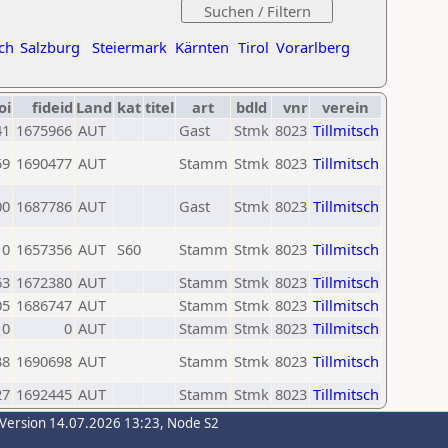
ch
Salzburg
Steiermark
Kärnten
Tirol
Vorarlberg
oi
fideid
Land
kat
titel
art
bdld
vnr
verein
41
1675966
AUT
Gast
Stmk
8023
Tillmitsch
59
1690477
AUT
Stamm
Stmk
8023
Tillmitsch
00
1687786
AUT
Gast
Stmk
8023
Tillmitsch
0
1657356
AUT
S60
Stamm
Stmk
8023
Tillmitsch
63
1672380
AUT
Stamm
Stmk
8023
Tillmitsch
05
1686747
AUT
Stamm
Stmk
8023
Tillmitsch
0
0
AUT
Stamm
Stmk
8023
Tillmitsch
38
1690698
AUT
Stamm
Stmk
8023
Tillmitsch
27
1692445
AUT
Stamm
Stmk
8023
Tillmitsch
-Version 14.07.2026 13:23, Node S2