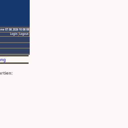
ime 07.08.2026 10:08:08
Login
Logout
artien: