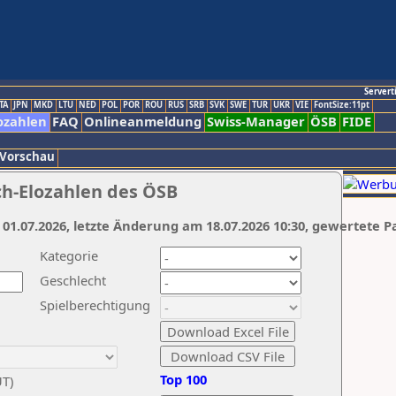
Servert
TA
JPN
MKD
LTU
NED
POL
POR
ROU
RUS
SRB
SVK
SWE
TUR
UKR
VIE
FontSize:11pt
ozahlen
FAQ
Onlineanmeldung
Swiss-Manager
ÖSB
FIDE
 Vorschau
ch-Elozahlen des ÖSB
 01.07.2026, letzte Änderung am 18.07.2026 10:30, gewertete P
Kategorie
Geschlecht
Spielberechtigung
Top 100
UT)