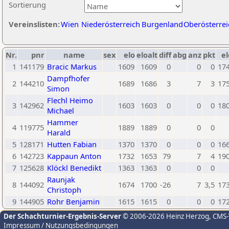
Sortierung
Vereinslisten:
Wien
Niederösterreich
Burgenland
Oberösterrei
Nr.
pnr
name
sex
elo
eloalt
diff
abg
anz
pkt
el
1
141179
Bracic Markus
1609
1609
0
0
0
17
Dampfhofer
2
144210
1689
1686
3
7
3
17
Simon
Flechl Heimo
3
142962
1603
1603
0
0
0
18
Michael
Hammer
4
119775
1889
1889
0
0
0
Harald
5
128171
Hutten Fabian
1370
1370
0
0
0
16
6
142723
Kappaun Anton
1732
1653
79
7
4
19
7
125628
Klöckl Benedikt
1363
1363
0
0
0
Raunjak
8
144092
1674
1700
-26
7
3,5
17
Christoph
9
144905
Rohr Benjamin
1615
1615
0
0
0
17
Der Schachturnier-Ergebnis-Server
© 2006-2026 Heinz Herzog
, CMS
Impressum / Nutzungsbedingungen