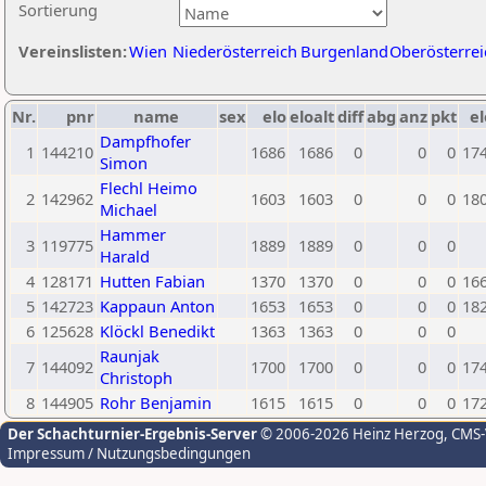
Sortierung
Vereinslisten:
Wien
Niederösterreich
Burgenland
Oberösterrei
Nr.
pnr
name
sex
elo
eloalt
diff
abg
anz
pkt
el
Dampfhofer
1
144210
1686
1686
0
0
0
17
Simon
Flechl Heimo
2
142962
1603
1603
0
0
0
18
Michael
Hammer
3
119775
1889
1889
0
0
0
Harald
4
128171
Hutten Fabian
1370
1370
0
0
0
16
5
142723
Kappaun Anton
1653
1653
0
0
0
18
6
125628
Klöckl Benedikt
1363
1363
0
0
0
Raunjak
7
144092
1700
1700
0
0
0
17
Christoph
8
144905
Rohr Benjamin
1615
1615
0
0
0
17
Der Schachturnier-Ergebnis-Server
© 2006-2026 Heinz Herzog
, CMS
Impressum / Nutzungsbedingungen