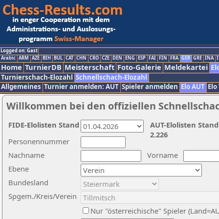
Logged on: Gast
Arabic
ARM
AZE
BIH
BUL
CAT
CHN
CRO
CZE
DEN
ENG
ESP
FAI
FIN
FRA
GER
GRE
INA
I
Home
TurnierDB
Meisterschaft
Foto-Galerie
Meldekartei
El
Turnierschach-Elozahl
Schnellschach-Elozahl
Allgemeines
Turnier anmelden: AUT
Spieler anmelden
Elo AUT
Elo
Willkommen bei den offiziellen Schnellscha
FIDE-Elolisten Stand
AUT-Elolisten Stand
2.226
Personennummer
Nachname
Vorname
Ebene
Bundesland
Spgem./Kreis/Verein
Nur "österreichische" Spieler (Land=A