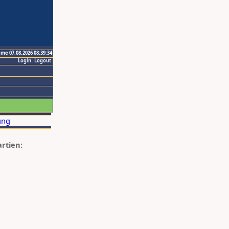
ime 07.08.2026 08:39:34
Login
Logout
artien: