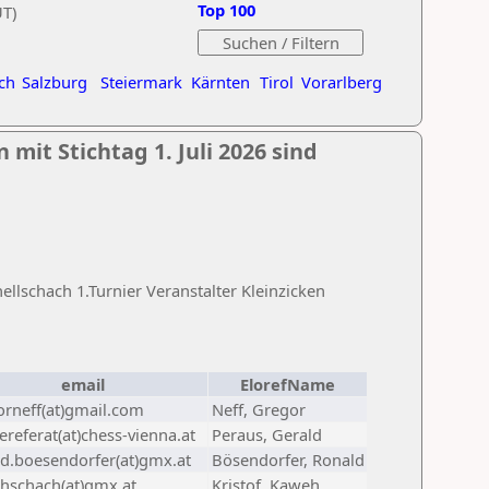
Top 100
UT)
ch
Salzburg
Steiermark
Kärnten
Tirol
Vorarlberg
mit Stichtag 1. Juli 2026 sind
lschach 1.Turnier Veranstalter Kleinzicken
email
ElorefName
orneff(at)gmail.com
Neff, Gregor
referat(at)chess-vienna.at
Peraus, Gerald
ld.boesendorfer(at)gmx.at
Bösendorfer, Ronald
hschach(at)gmx.at
Kristof, Kaweh