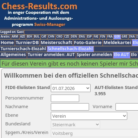
Logged on: Gast
Arabic
ARM
AZE
BIH
BUL
CAT
CHN
CRO
CZE
DEN
ENG
ESP
FAI
FIN
FRA
GER
GRE
INA
I
Home
TurnierDB
Meisterschaft
Foto-Galerie
Meldekartei
El
Turnierschach-Elozahl
Schnellschach-Elozahl
Allgemeines
Turnier anmelden: AUT
Spieler anmelden
Elo AUT
Elo
Für diesen Verein gibt es noch keinen Spieler mir Sc
Willkommen bei den offiziellen Schnellscha
FIDE-Elolisten Stand
AUT-Elolisten Stand
3.955
Personennummer
Nachname
Vorname
Ebene
Bundesland
Spgem./Kreis/Verein