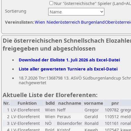
Nur "österreichische" Spieler (Land=A
Sortierung
Vereinslisten:
Wien
Niederösterreich
Burgenland
Oberösterrei
Die österreichischen Schnellschach Elozahlen 
freigegeben und abgeschlossen
Download der Eloliste 1. Juli 2026 als Excel-Datei
Liste aller gewerteten Turniere als Excel-Datei
18.7.2026 Tnr:1368798 13. ASVÖ Südburgenlandcup Schnel
nachgewertet
Aktuelle Liste der Eloreferenten:
Nr.
Funktion
bdld
nachname
vorname
pnr
1
LV-Eloreferent
Wien
Neff
Gregor
109782
greg
2
LV-Eloreferent
Wien
Peraus
Gerald
110512
melde
3
LV-Eloreferent
NÖ
Bösendorfer
Ronald
101161
rona
4
LV-Eloreferent
Bgld
Kristof
Kaweh
107547
kawe