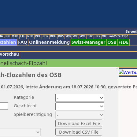
Servert
TA
JPN
MKD
LTU
NED
POL
POR
ROU
RUS
SRB
SVK
SWE
TUR
UKR
VIE
FontSize:11pt
ozahlen
FAQ
Onlineanmeldung
Swiss-Manager
ÖSB
FIDE
 Vorschau
hnellschach-Elozahl
ch-Elozahlen des ÖSB
 01.07.2026, letzte Änderung am 18.07.2026 10:30, gewertete P
Kategorie
Geschlecht
Spielberechtigung