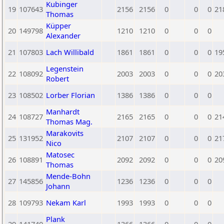
Kubinger
19
107643
2156
2156
0
0
0
21
Thomas
Küpper
20
149798
1210
1210
0
0
0
Alexander
21
107803
Lach Willibald
1861
1861
0
0
0
19
Legenstein
22
108092
2003
2003
0
0
0
20
Robert
23
108502
Lorber Florian
1386
1386
0
0
0
Manhardt
24
108727
2165
2165
0
0
0
21
Thomas Mag.
Marakovits
25
131952
2107
2107
0
0
0
21
Nico
Matosec
26
108891
2092
2092
0
0
0
20
Thomas
Mende-Bohn
27
145856
1236
1236
0
0
0
Johann
28
109793
Nekam Karl
1993
1993
0
0
0
Plank