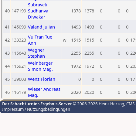
Subraveti
40
147199
Sudhanva
1378
1378
0
0
0
Diwakar
41
145099
Valand Julian
1493
1493
0
0
0
Vu Tran Tue
42
133323
w
1515
1515
0
0
0
17
Anh
Wagner
43
115643
2255
2255
0
0
0
22
Stephan
Weinberger
44
115921
1972
1972
0
0
0
20
Simon Mag.
45
139603
Wenz Florian
0
0
0
0
0
17
Wieser Andreas
46
116179
2020
2020
0
0
0
20
Mag.
Der Schachturnier-Ergebnis-Server
© 2006-2026 Heinz Herzog
, CMS
Impressum / Nutzungsbedingungen