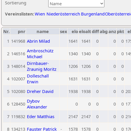
Sortierung
Vereinslisten:
Wien
Niederösterreich
Burgenland
Oberösterrei
Nr.
pnr
name
sex
elo
eloalt
diff
abg
anz
pkt
e
1
141968
Abrin Milad
1641
1641
0
0
0
17
Ambroschütz
2
146516
1340
1340
0
0
0
14
Michael
Dirnbauer-
3
148014
1206
1206
0
0
0
Zraunig Moritz
Dolleschall
4
102007
1631
1631
0
0
0
Erwin
5
102080
Dreher David
1938
1938
0
0
0
20
Dybov
6
128450
0
0
0
0
0
17
Alexander
7
119832
Eder Matthias
2147
2147
0
0
0
21
8
134213
Fauster Patrick
-
1578
1578
0
0
0
17