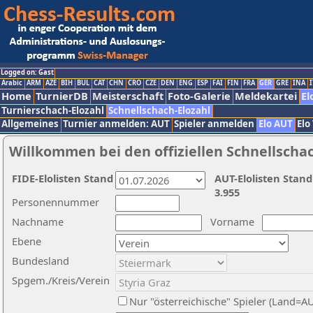
Logged on: Gast
Arabic
ARM
AZE
BIH
BUL
CAT
CHN
CRO
CZE
DEN
ENG
ESP
FAI
FIN
FRA
GER
GRE
INA
I
Home
TurnierDB
Meisterschaft
Foto-Galerie
Meldekartei
El
Turnierschach-Elozahl
Schnellschach-Elozahl
Allgemeines
Turnier anmelden: AUT
Spieler anmelden
Elo AUT
Elo
Willkommen bei den offiziellen Schnellscha
FIDE-Elolisten Stand
AUT-Elolisten Stand
3.955
Personennummer
Nachname
Vorname
Ebene
Bundesland
Spgem./Kreis/Verein
Nur "österreichische" Spieler (Land=A