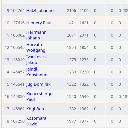
9
104764
Hatzl Johannes
2106
2106
0
0
0
20
10
127616
Hemery Paul
1421
1421
0
0
0
Herrmann
11
105002
2071
2071
0
0
0
Johann
Horvath
12
105545
1854
1854
0
0
0
Wolfgang
Ivankovics
13
148019
1275
1275
0
0
0
Jakob
Jeindl
14
145457
-
1230
1230
0
0
0
Konstantin
15
146641
Jug Dominik
1322
1322
0
0
0
Kienersberger
16
145850
1540
1540
0
0
0
18
Paul
17
145862
Kögl Ben
1382
1382
0
0
0
Kozomara
18
107290
1977
1977
0
0
0
David