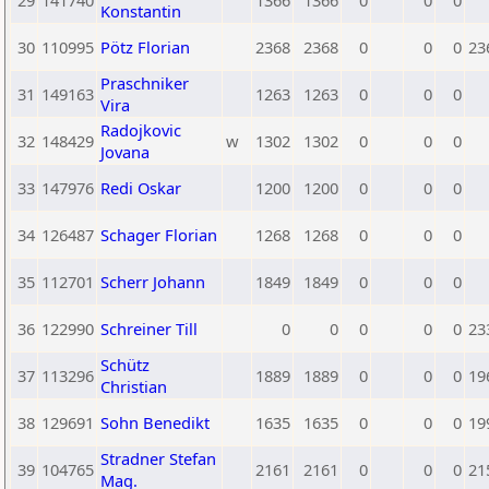
29
141740
1366
1366
0
0
0
Konstantin
30
110995
Pötz Florian
2368
2368
0
0
0
23
Praschniker
31
149163
1263
1263
0
0
0
Vira
Radojkovic
32
148429
w
1302
1302
0
0
0
Jovana
33
147976
Redi Oskar
1200
1200
0
0
0
34
126487
Schager Florian
1268
1268
0
0
0
35
112701
Scherr Johann
1849
1849
0
0
0
36
122990
Schreiner Till
0
0
0
0
0
23
Schütz
37
113296
1889
1889
0
0
0
19
Christian
38
129691
Sohn Benedikt
1635
1635
0
0
0
19
Stradner Stefan
39
104765
2161
2161
0
0
0
21
Mag.