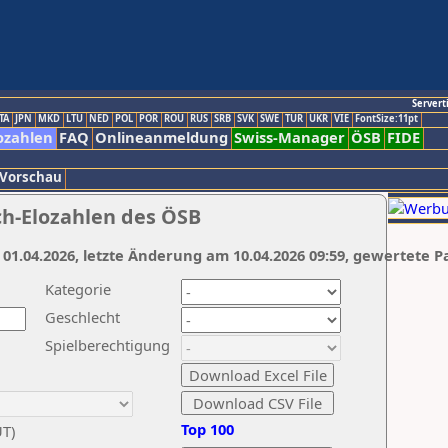
Servert
TA
JPN
MKD
LTU
NED
POL
POR
ROU
RUS
SRB
SVK
SWE
TUR
UKR
VIE
FontSize:11pt
ozahlen
FAQ
Onlineanmeldung
Swiss-Manager
ÖSB
FIDE
 Vorschau
ch-Elozahlen des ÖSB
 01.04.2026, letzte Änderung am 10.04.2026 09:59, gewertete P
Kategorie
Geschlecht
Spielberechtigung
Top 100
UT)