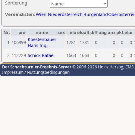
Sortierung
Vereinslisten:
Wien
Niederösterreich
Burgenland
Oberösterrei
Nr.
pnr
name
sex
elo
eloalt
diff
abg
anz
pkt
eloi
Koestenbauer
1
106999
1781
1781
0
0
0
0
Hans Ing.
2
112729
Schick Rafael
1663
1663
0
0
0
0
Der Schachturnier-Ergebnis-Server
© 2006-2026 Heinz Herzog
, CMS
Impressum / Nutzungsbedingungen