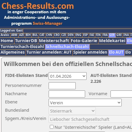
Logged on: Gast
Arabic
ARM
AZE
BIH
BUL
CAT
CHN
CRO
CZE
DEN
ENG
ESP
FAI
FIN
FRA
GER
GRE
INA
I
Home
TurnierDB
Meisterschaft
Foto-Galerie
Meldekartei
El
Turnierschach-Elozahl
Schnellschach-Elozahl
Allgemeines
Turnier anmelden: AUT
Spieler anmelden
Elo AUT
Elo
Willkommen bei den offiziellen Schnellscha
FIDE-Elolisten Stand
AUT-Elolisten Stand
2.226
Personennummer
Nachname
Vorname
Ebene
Bundesland
Spgem./Kreis/Verein
Nur "österreichische" Spieler (Land=A