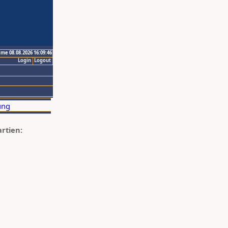
ime 08.08.2026 16:09:46
Login
Logout
artien: