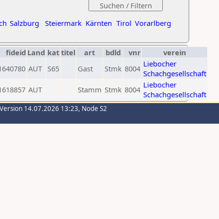
ch
Salzburg
Steiermark
Kärnten
Tirol
Vorarlberg
fideid
Land
kat
titel
art
bdld
vnr
verein
Liebocher
1640780
AUT
S65
Gast
Stmk
8004
Schachgesellschaft
Liebocher
1618857
AUT
Stamm
Stmk
8004
Schachgesellschaft
-Version 14.07.2026 13:23, Node S2