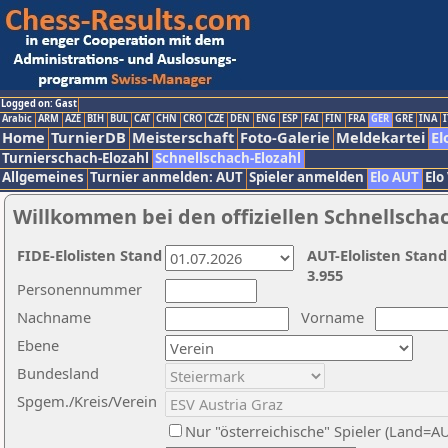
Logged on: Gast
Arabic
ARM
AZE
BIH
BUL
CAT
CHN
CRO
CZE
DEN
ENG
ESP
FAI
FIN
FRA
GER
GRE
INA
I
Home
TurnierDB
Meisterschaft
Foto-Galerie
Meldekartei
El
Turnierschach-Elozahl
Schnellschach-Elozahl
Allgemeines
Turnier anmelden: AUT
Spieler anmelden
Elo AUT
Elo
Willkommen bei den offiziellen Schnellscha
FIDE-Elolisten Stand
AUT-Elolisten Stand
3.955
Personennummer
Nachname
Vorname
Ebene
Bundesland
Spgem./Kreis/Verein
Nur "österreichische" Spieler (Land=A