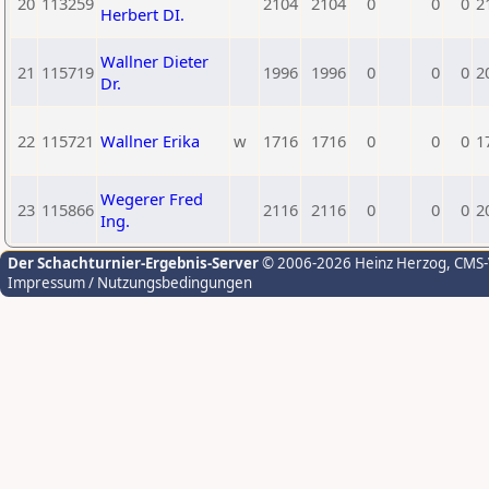
20
113259
2104
2104
0
0
0
2
Herbert DI.
Wallner Dieter
21
115719
1996
1996
0
0
0
2
Dr.
22
115721
Wallner Erika
w
1716
1716
0
0
0
1
Wegerer Fred
23
115866
2116
2116
0
0
0
2
Ing.
Der Schachturnier-Ergebnis-Server
© 2006-2026 Heinz Herzog
, CMS
Impressum / Nutzungsbedingungen