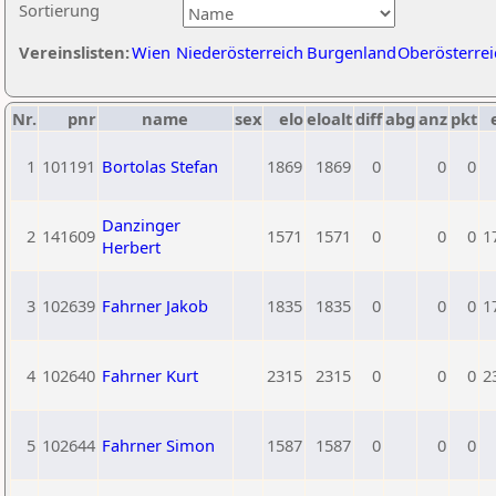
Sortierung
Vereinslisten:
Wien
Niederösterreich
Burgenland
Oberösterrei
Nr.
pnr
name
sex
elo
eloalt
diff
abg
anz
pkt
1
101191
Bortolas Stefan
1869
1869
0
0
0
Danzinger
2
141609
1571
1571
0
0
0
1
Herbert
3
102639
Fahrner Jakob
1835
1835
0
0
0
1
4
102640
Fahrner Kurt
2315
2315
0
0
0
2
5
102644
Fahrner Simon
1587
1587
0
0
0