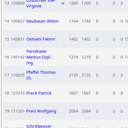
Losbichler Eve-
13
133869
w
1200
1200
0
0
0
Virginie
14
109827
Neubauer Anton
1744
1744
0
0
0
1
15
145831
Osmani Fatmir
1402
1402
0
0
0
1
Pernthaler
16
145142
Markus Dipl.-
1219
1219
0
0
0
1
Ing.
Pfaffel Thomas
17
110635
2135
2135
0
0
0
DI.
18
127372
Preck Patrick
1807
1807
0
0
0
19
111201
Preis Wolfgang
2084
2084
0
0
0
Schrittwieser