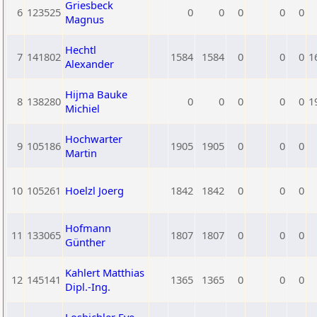
Griesbeck
6
123525
0
0
0
0
0
Magnus
Hechtl
7
141802
1584
1584
0
0
0
1
Alexander
Hijma Bauke
8
138280
0
0
0
0
0
1
Michiel
Hochwarter
9
105186
1905
1905
0
0
0
Martin
10
105261
Hoelzl Joerg
1842
1842
0
0
0
Hofmann
11
133065
1807
1807
0
0
0
Günther
Kahlert Matthias
12
145141
1365
1365
0
0
0
Dipl.-Ing.