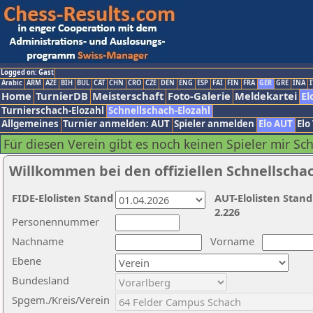
Logged on: Gast
Arabic
ARM
AZE
BIH
BUL
CAT
CHN
CRO
CZE
DEN
ENG
ESP
FAI
FIN
FRA
GER
GRE
INA
I
Home
TurnierDB
Meisterschaft
Foto-Galerie
Meldekartei
El
Turnierschach-Elozahl
Schnellschach-Elozahl
Allgemeines
Turnier anmelden: AUT
Spieler anmelden
Elo AUT
Elo
Für diesen Verein gibt es noch keinen Spieler mir Sc
Willkommen bei den offiziellen Schnellscha
FIDE-Elolisten Stand
AUT-Elolisten Stand
2.226
Personennummer
Nachname
Vorname
Ebene
Bundesland
Spgem./Kreis/Verein