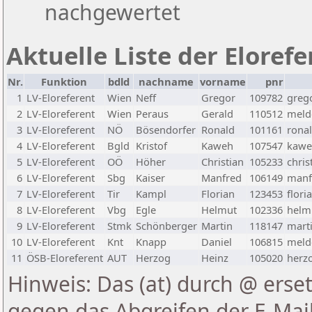
nachgewertet
Aktuelle Liste der Eloref
Nr.
Funktion
bdld
nachname
vorname
pnr
1
LV-Eloreferent
Wien
Neff
Gregor
109782
greg
2
LV-Eloreferent
Wien
Peraus
Gerald
110512
melde
3
LV-Eloreferent
NÖ
Bösendorfer
Ronald
101161
rona
4
LV-Eloreferent
Bgld
Kristof
Kaweh
107547
kawe
5
LV-Eloreferent
OÖ
Höher
Christian
105233
chris
6
LV-Eloreferent
Sbg
Kaiser
Manfred
106149
manf
7
LV-Eloreferent
Tir
Kampl
Florian
123453
flori
8
LV-Eloreferent
Vbg
Egle
Helmut
102336
helmu
9
LV-Eloreferent
Stmk
Schönberger
Martin
118147
marti
10
LV-Eloreferent
Knt
Knapp
Daniel
106815
melde
11
ÖSB-Eloreferent
AUT
Herzog
Heinz
105020
herzo
Hinweis: Das (at) durch @ erset
gegen das Abgreifen der E-Ma