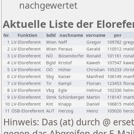
nachgewertet
Aktuelle Liste der Eloref
Nr.
Funktion
bdld
nachname
vorname
pnr
1
LV-Eloreferent
Wien
Neff
Gregor
109782
greg
2
LV-Eloreferent
Wien
Peraus
Gerald
110512
melde
3
LV-Eloreferent
NÖ
Bösendorfer
Ronald
101161
rona
4
LV-Eloreferent
Bgld
Kristof
Kaweh
107547
kawe
5
LV-Eloreferent
OÖ
Höher
Christian
105233
chris
6
LV-Eloreferent
Sbg
Kaiser
Manfred
106149
manf
7
LV-Eloreferent
Tir
Kampl
Florian
123453
flori
8
LV-Eloreferent
Vbg
Egle
Helmut
102336
helmu
9
LV-Eloreferent
Stmk
Schönberger
Martin
118147
marti
10
LV-Eloreferent
Knt
Knapp
Daniel
106815
melde
11
ÖSB-Eloreferent
AUT
Herzog
Heinz
105020
herzo
Hinweis: Das (at) durch @ erset
gegen das Abgreifen der E-Ma