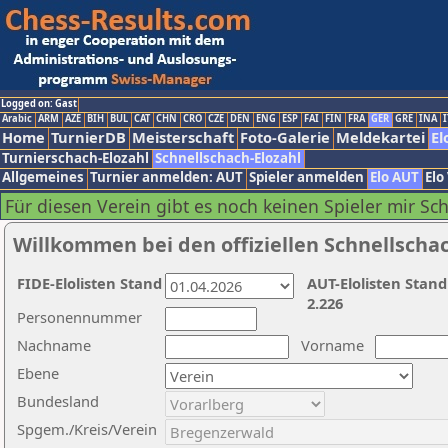
Logged on: Gast
Arabic
ARM
AZE
BIH
BUL
CAT
CHN
CRO
CZE
DEN
ENG
ESP
FAI
FIN
FRA
GER
GRE
INA
I
Home
TurnierDB
Meisterschaft
Foto-Galerie
Meldekartei
El
Turnierschach-Elozahl
Schnellschach-Elozahl
Allgemeines
Turnier anmelden: AUT
Spieler anmelden
Elo AUT
Elo
Für diesen Verein gibt es noch keinen Spieler mir Sc
Willkommen bei den offiziellen Schnellscha
FIDE-Elolisten Stand
AUT-Elolisten Stand
2.226
Personennummer
Nachname
Vorname
Ebene
Bundesland
Spgem./Kreis/Verein