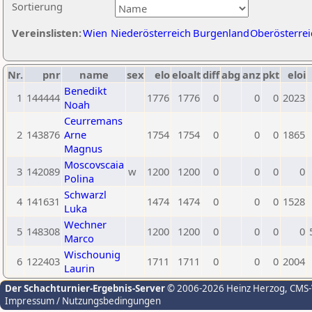
Sortierung
Vereinslisten:
Wien
Niederösterreich
Burgenland
Oberösterrei
Nr.
pnr
name
sex
elo
eloalt
diff
abg
anz
pkt
eloi
Benedikt
1
144444
1776
1776
0
0
0
2023
Noah
Ceurremans
2
143876
Arne
1754
1754
0
0
0
1865
Magnus
Moscovscaia
3
142089
w
1200
1200
0
0
0
0
Polina
Schwarzl
4
141631
1474
1474
0
0
0
1528
Luka
Wechner
5
148308
1200
1200
0
0
0
0
Marco
Wischounig
6
122403
1711
1711
0
0
0
2004
Laurin
Der Schachturnier-Ergebnis-Server
© 2006-2026 Heinz Herzog
, CMS
Impressum / Nutzungsbedingungen