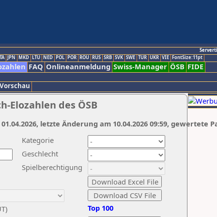
Servert
TA
JPN
MKD
LTU
NED
POL
POR
ROU
RUS
SRB
SVK
SWE
TUR
UKR
VIE
FontSize:11pt
ozahlen
FAQ
Onlineanmeldung
Swiss-Manager
ÖSB
FIDE
 Vorschau
ch-Elozahlen des ÖSB
 01.04.2026, letzte Änderung am 10.04.2026 09:59, gewertete P
Kategorie
Geschlecht
Spielberechtigung
Top 100
UT)