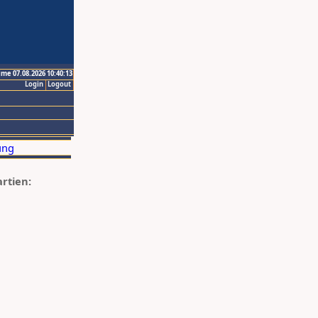
ime 07.08.2026 10:40:13
Login
Logout
artien: