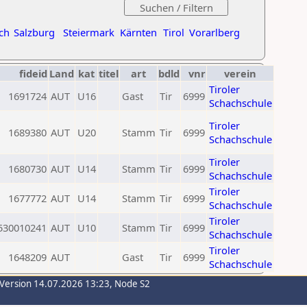
ch
Salzburg
Steiermark
Kärnten
Tirol
Vorarlberg
fideid
Land
kat
titel
art
bdld
vnr
verein
Tiroler
1691724
AUT
U16
Gast
Tir
6999
Schachschule
Tiroler
1689380
AUT
U20
Stamm
Tir
6999
Schachschule
Tiroler
1680730
AUT
U14
Stamm
Tir
6999
Schachschule
Tiroler
1677772
AUT
U14
Stamm
Tir
6999
Schachschule
Tiroler
530010241
AUT
U10
Stamm
Tir
6999
Schachschule
Tiroler
1648209
AUT
Gast
Tir
6999
Schachschule
-Version 14.07.2026 13:23, Node S2