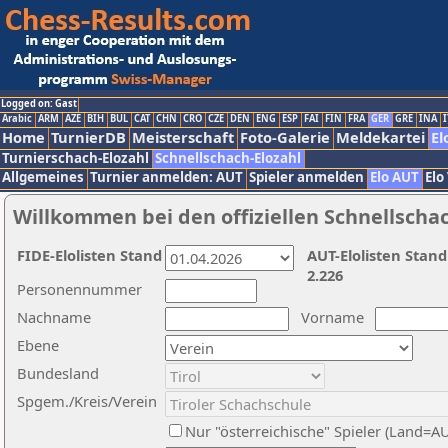
Logged on: Gast
Arabic
ARM
AZE
BIH
BUL
CAT
CHN
CRO
CZE
DEN
ENG
ESP
FAI
FIN
FRA
GER
GRE
INA
I
Home
TurnierDB
Meisterschaft
Foto-Galerie
Meldekartei
El
Turnierschach-Elozahl
Schnellschach-Elozahl
Allgemeines
Turnier anmelden: AUT
Spieler anmelden
Elo AUT
Elo
Willkommen bei den offiziellen Schnellscha
FIDE-Elolisten Stand
AUT-Elolisten Stand
2.226
Personennummer
Nachname
Vorname
Ebene
Bundesland
Spgem./Kreis/Verein
Nur "österreichische" Spieler (Land=A