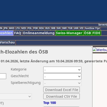
Servert
TA
JPN
MKD
LTU
NED
POL
POR
ROU
RUS
SRB
SVK
SWE
TUR
UKR
VIE
FontSize:11pt
ozahlen
FAQ
Onlineanmeldung
Swiss-Manager
ÖSB
FIDE
 Vorschau
ch-Elozahlen des ÖSB
 01.04.2026, letzte Änderung am 10.04.2026 09:59, gewertete P
Kategorie
Geschlecht
Spielberechtigung
Top 100
UT)