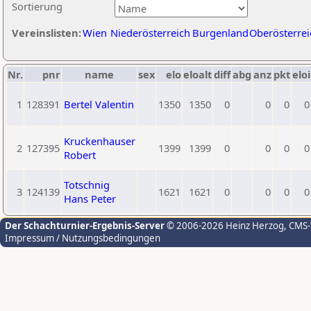
Sortierung
Vereinslisten:
Wien
Niederösterreich
Burgenland
Oberösterrei
Nr.
pnr
name
sex
elo
eloalt
diff
abg
anz
pkt
eloi
1
128391
Bertel Valentin
1350
1350
0
0
0
0
Kruckenhauser
2
127395
1399
1399
0
0
0
0
Robert
Totschnig
3
124139
1621
1621
0
0
0
0
Hans Peter
Der Schachturnier-Ergebnis-Server
© 2006-2026 Heinz Herzog
, CMS
Impressum / Nutzungsbedingungen