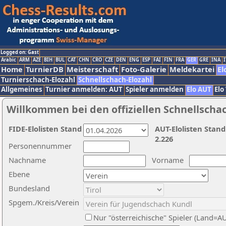
Logged on: Gast
Arabic
ARM
AZE
BIH
BUL
CAT
CHN
CRO
CZE
DEN
ENG
ESP
FAI
FIN
FRA
GER
GRE
INA
I
Home
TurnierDB
Meisterschaft
Foto-Galerie
Meldekartei
El
Turnierschach-Elozahl
Schnellschach-Elozahl
Allgemeines
Turnier anmelden: AUT
Spieler anmelden
Elo AUT
Elo
Willkommen bei den offiziellen Schnellscha
FIDE-Elolisten Stand
AUT-Elolisten Stand
2.226
Personennummer
Nachname
Vorname
Ebene
Bundesland
Spgem./Kreis/Verein
Nur "österreichische" Spieler (Land=A