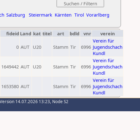
ch
Salzburg
Steiermark
Kärnten
Tirol
Vorarlberg
fideid
Land
kat
titel
art
bdld
vnr
verein
Verein für
0
AUT
U20
Stamm
Tir
6996
Jugendschach
Kundl
Verein für
1649442
AUT
U20
Stamm
Tir
6996
Jugendschach
Kundl
Verein für
1653580
AUT
Stamm
Tir
6996
Jugendschach
Kundl
-Version 14.07.2026 13:23, Node S2