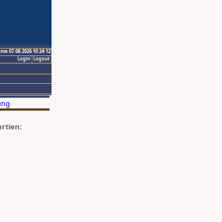
ime 07.08.2026 10:24:12
Login
Logout
artien: