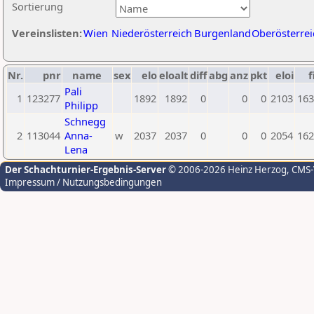
Sortierung
Vereinslisten:
Wien
Niederösterreich
Burgenland
Oberösterrei
Nr.
pnr
name
sex
elo
eloalt
diff
abg
anz
pkt
eloi
f
Pali
1
123277
1892
1892
0
0
0
2103
163
Philipp
Schnegg
2
113044
Anna-
w
2037
2037
0
0
0
2054
162
Lena
Der Schachturnier-Ergebnis-Server
© 2006-2026 Heinz Herzog
, CMS
Impressum / Nutzungsbedingungen