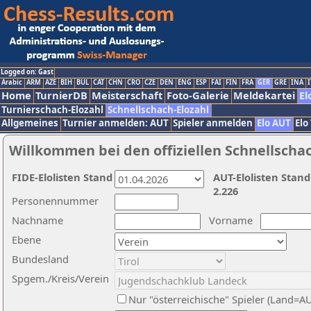
Logged on: Gast
Arabic
ARM
AZE
BIH
BUL
CAT
CHN
CRO
CZE
DEN
ENG
ESP
FAI
FIN
FRA
GER
GRE
INA
I
Home
TurnierDB
Meisterschaft
Foto-Galerie
Meldekartei
El
Turnierschach-Elozahl
Schnellschach-Elozahl
Allgemeines
Turnier anmelden: AUT
Spieler anmelden
Elo AUT
Elo
Willkommen bei den offiziellen Schnellscha
FIDE-Elolisten Stand
AUT-Elolisten Stand
2.226
Personennummer
Nachname
Vorname
Ebene
Bundesland
Spgem./Kreis/Verein
Nur "österreichische" Spieler (Land=A