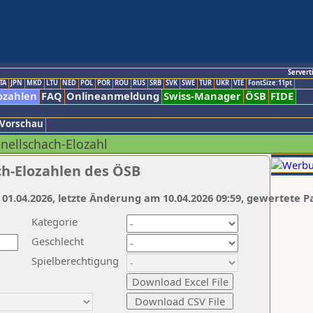
Servert
TA
JPN
MKD
LTU
NED
POL
POR
ROU
RUS
SRB
SVK
SWE
TUR
UKR
VIE
FontSize:11pt
ozahlen
FAQ
Onlineanmeldung
Swiss-Manager
ÖSB
FIDE
 Vorschau
hnellschach-Elozahl
ch-Elozahlen des ÖSB
 01.04.2026, letzte Änderung am 10.04.2026 09:59, gewertete P
Kategorie
Geschlecht
Spielberechtigung