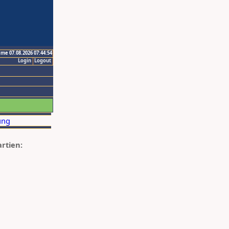
ime 07.08.2026 07:44:54
Login
Logout
artien: