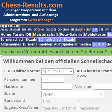
Logged on: Gast
Arabic
ARM
AZE
BIH
BUL
CAT
CHN
CRO
CZE
DEN
ENG
ESP
FAI
FIN
FRA
GER
GRE
INA
I
Home
TurnierDB
Meisterschaft
Foto-Galerie
Meldekartei
El
Turnierschach-Elozahl
Schnellschach-Elozahl
Allgemeines
Turnier anmelden: AUT
Spieler anmelden
Elo AUT
Elo
Für diesen Verein gibt es noch keinen Spieler mir Sc
Willkommen bei den offiziellen Schnellscha
FIDE-Elolisten Stand
AUT-Elolisten Stand
2.226
Personennummer
Nachname
Vorname
Ebene
Bundesland
Spgem./Kreis/Verein