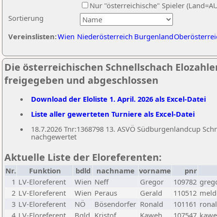
Nur "österreichische" Spieler (Land=A
Sortierung
Vereinslisten:
Wien
Niederösterreich
Burgenland
Oberösterrei
Die österreichischen Schnellschach Elozahlen
freigegeben und abgeschlossen
Download der Eloliste 1. April. 2026 als Excel-Datei
Liste aller gewerteten Turniere als Excel-Datei
18.7.2026 Tnr:1368798 13. ASVÖ Südburgenlandcup Schnel
nachgewertet
Aktuelle Liste der Eloreferenten:
Nr.
Funktion
bdld
nachname
vorname
pnr
1
LV-Eloreferent
Wien
Neff
Gregor
109782
greg
2
LV-Eloreferent
Wien
Peraus
Gerald
110512
melde
3
LV-Eloreferent
NÖ
Bösendorfer
Ronald
101161
rona
4
LV-Eloreferent
Bgld
Kristof
Kaweh
107547
kawe