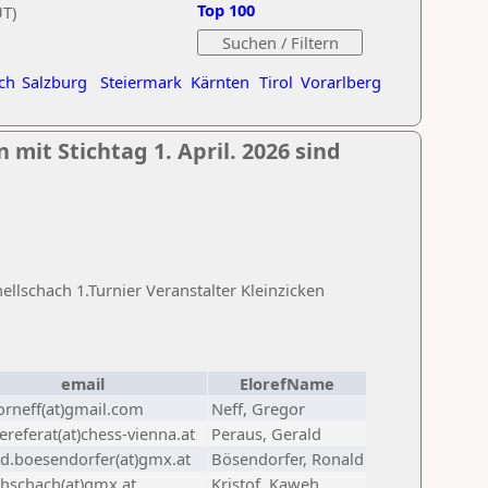
Top 100
UT)
ch
Salzburg
Steiermark
Kärnten
Tirol
Vorarlberg
 mit Stichtag 1. April. 2026 sind
lschach 1.Turnier Veranstalter Kleinzicken
email
ElorefName
orneff(at)gmail.com
Neff, Gregor
referat(at)chess-vienna.at
Peraus, Gerald
ld.boesendorfer(at)gmx.at
Bösendorfer, Ronald
hschach(at)gmx.at
Kristof, Kaweh