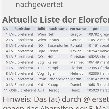
nachgewertet
Aktuelle Liste der Eloref
Nr.
Funktion
bdld
nachname
vorname
pnr
1
LV-Eloreferent
Wien
Neff
Gregor
109782
greg
2
LV-Eloreferent
Wien
Peraus
Gerald
110512
melde
3
LV-Eloreferent
NÖ
Bösendorfer
Ronald
101161
rona
4
LV-Eloreferent
Bgld
Kristof
Kaweh
107547
kawe
5
LV-Eloreferent
OÖ
Höher
Christian
105233
chris
6
LV-Eloreferent
Sbg
Kaiser
Manfred
106149
manf
7
LV-Eloreferent
Tir
Kampl
Florian
123453
flori
8
LV-Eloreferent
Vbg
Egle
Helmut
102336
helmu
9
LV-Eloreferent
Stmk
Schönberger
Martin
118147
marti
10
LV-Eloreferent
Knt
Knapp
Daniel
106815
melde
11
ÖSB-Eloreferent
AUT
Herzog
Heinz
105020
herzo
Hinweis: Das (at) durch @ erset
gegen das Abgreifen der E-Ma