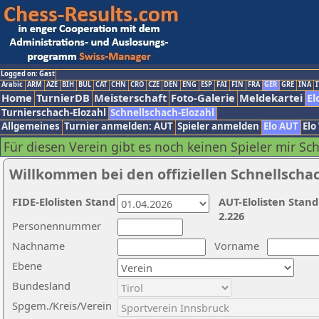
Logged on: Gast
Arabic
ARM
AZE
BIH
BUL
CAT
CHN
CRO
CZE
DEN
ENG
ESP
FAI
FIN
FRA
GER
GRE
INA
I
Home
TurnierDB
Meisterschaft
Foto-Galerie
Meldekartei
El
Turnierschach-Elozahl
Schnellschach-Elozahl
Allgemeines
Turnier anmelden: AUT
Spieler anmelden
Elo AUT
Elo
Für diesen Verein gibt es noch keinen Spieler mir Sc
Willkommen bei den offiziellen Schnellscha
FIDE-Elolisten Stand
AUT-Elolisten Stand
2.226
Personennummer
Nachname
Vorname
Ebene
Bundesland
Spgem./Kreis/Verein