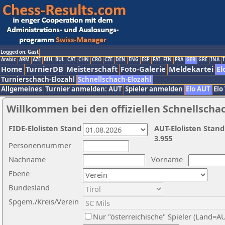
Logged on: Gast
Arabic
ARM
AZE
BIH
BUL
CAT
CHN
CRO
CZE
DEN
ENG
ESP
FAI
FIN
FRA
GER
GRE
INA
I
Home
TurnierDB
Meisterschaft
Foto-Galerie
Meldekartei
El
Turnierschach-Elozahl
Schnellschach-Elozahl
Allgemeines
Turnier anmelden: AUT
Spieler anmelden
Elo AUT
Elo
Willkommen bei den offiziellen Schnellscha
FIDE-Elolisten Stand
AUT-Elolisten Stand
3.955
Personennummer
Nachname
Vorname
Ebene
Bundesland
Spgem./Kreis/Verein
Nur "österreichische" Spieler (Land=A