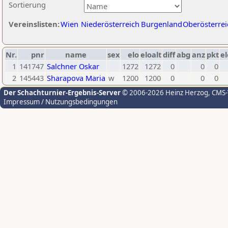
Sortierung
Vereinslisten:
Wien
Niederösterreich
Burgenland
Oberösterrei
Nr.
pnr
name
sex
elo
eloalt
diff
abg
anz
pkt
el
1
141747
Salchner Oskar
1272
1272
0
0
0
2
145443
Sharapova Maria
w
1200
1200
0
0
0
Der Schachturnier-Ergebnis-Server
© 2006-2026 Heinz Herzog
, CMS
Impressum / Nutzungsbedingungen