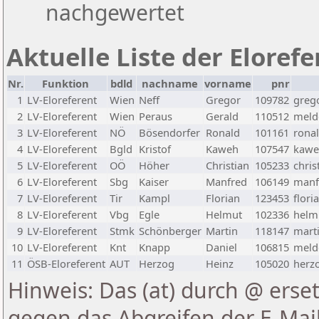
nachgewertet
Aktuelle Liste der Eloref
Nr.
Funktion
bdld
nachname
vorname
pnr
1
LV-Eloreferent
Wien
Neff
Gregor
109782
greg
2
LV-Eloreferent
Wien
Peraus
Gerald
110512
melde
3
LV-Eloreferent
NÖ
Bösendorfer
Ronald
101161
rona
4
LV-Eloreferent
Bgld
Kristof
Kaweh
107547
kawe
5
LV-Eloreferent
OÖ
Höher
Christian
105233
chris
6
LV-Eloreferent
Sbg
Kaiser
Manfred
106149
manf
7
LV-Eloreferent
Tir
Kampl
Florian
123453
flori
8
LV-Eloreferent
Vbg
Egle
Helmut
102336
helmu
9
LV-Eloreferent
Stmk
Schönberger
Martin
118147
marti
10
LV-Eloreferent
Knt
Knapp
Daniel
106815
melde
11
ÖSB-Eloreferent
AUT
Herzog
Heinz
105020
herzo
Hinweis: Das (at) durch @ erset
gegen das Abgreifen der E-Ma