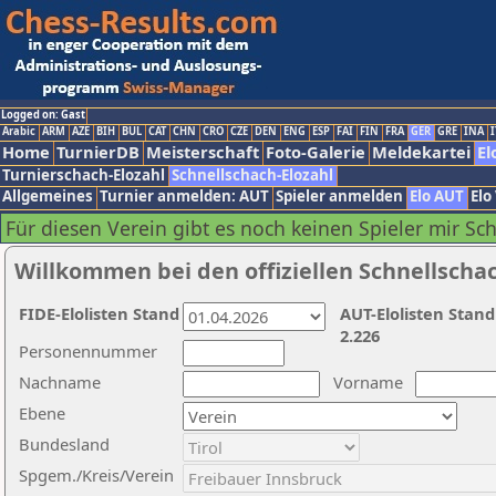
Logged on: Gast
Arabic
ARM
AZE
BIH
BUL
CAT
CHN
CRO
CZE
DEN
ENG
ESP
FAI
FIN
FRA
GER
GRE
INA
I
Home
TurnierDB
Meisterschaft
Foto-Galerie
Meldekartei
El
Turnierschach-Elozahl
Schnellschach-Elozahl
Allgemeines
Turnier anmelden: AUT
Spieler anmelden
Elo AUT
Elo
Für diesen Verein gibt es noch keinen Spieler mir Sc
Willkommen bei den offiziellen Schnellscha
FIDE-Elolisten Stand
AUT-Elolisten Stand
2.226
Personennummer
Nachname
Vorname
Ebene
Bundesland
Spgem./Kreis/Verein