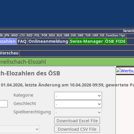
Servert
TA
JPN
MKD
LTU
NED
POL
POR
ROU
RUS
SRB
SVK
SWE
TUR
UKR
VIE
FontSize:11pt
ozahlen
FAQ
Onlineanmeldung
Swiss-Manager
ÖSB
FIDE
 Vorschau
hnellschach-Elozahl
ch-Elozahlen des ÖSB
 01.04.2026, letzte Änderung am 10.04.2026 09:59, gewertete P
Kategorie
Geschlecht
Spielberechtigung