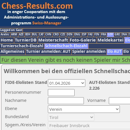
Logged on: Gast
Arabic
ARM
AZE
BIH
BUL
CAT
CHN
CRO
CZE
DEN
ENG
ESP
FAI
FIN
FRA
GER
GRE
INA
I
Home
TurnierDB
Meisterschaft
Foto-Galerie
Meldekartei
El
Turnierschach-Elozahl
Schnellschach-Elozahl
Allgemeines
Turnier anmelden: AUT
Spieler anmelden
Elo AUT
Elo
Für diesen Verein gibt es noch keinen Spieler mir Sc
Willkommen bei den offiziellen Schnellscha
FIDE-Elolisten Stand
AUT-Elolisten Stand
2.226
Personennummer
Nachname
Vorname
Ebene
Bundesland
Spgem./Kreis/Verein