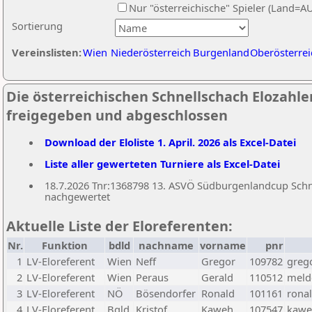
Nur "österreichische" Spieler (Land=A
Sortierung
Vereinslisten:
Wien
Niederösterreich
Burgenland
Oberösterrei
Die österreichischen Schnellschach Elozahlen
freigegeben und abgeschlossen
Download der Eloliste 1. April. 2026 als Excel-Datei
Liste aller gewerteten Turniere als Excel-Datei
18.7.2026 Tnr:1368798 13. ASVÖ Südburgenlandcup Schnel
nachgewertet
Aktuelle Liste der Eloreferenten:
Nr.
Funktion
bdld
nachname
vorname
pnr
1
LV-Eloreferent
Wien
Neff
Gregor
109782
greg
2
LV-Eloreferent
Wien
Peraus
Gerald
110512
melde
3
LV-Eloreferent
NÖ
Bösendorfer
Ronald
101161
rona
4
LV-Eloreferent
Bgld
Kristof
Kaweh
107547
kawe