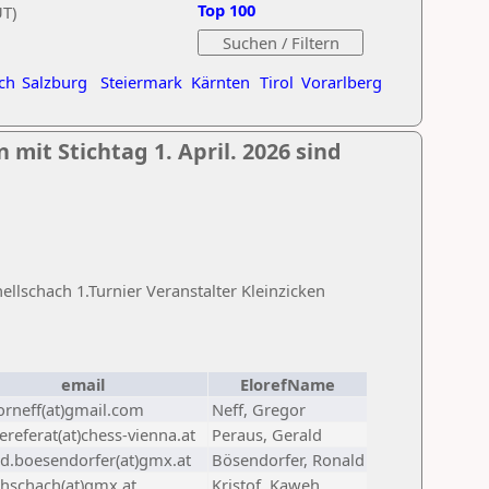
Top 100
UT)
ch
Salzburg
Steiermark
Kärnten
Tirol
Vorarlberg
 mit Stichtag 1. April. 2026 sind
lschach 1.Turnier Veranstalter Kleinzicken
email
ElorefName
orneff(at)gmail.com
Neff, Gregor
referat(at)chess-vienna.at
Peraus, Gerald
ld.boesendorfer(at)gmx.at
Bösendorfer, Ronald
hschach(at)gmx.at
Kristof, Kaweh