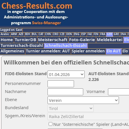
Logged on: Gast
Arabic
ARM
AZE
BIH
BUL
CAT
CHN
CRO
CZE
DEN
ENG
ESP
FAI
FIN
FRA
GER
GRE
INA
I
Home
TurnierDB
Meisterschaft
Foto-Galerie
Meldekartei
El
Turnierschach-Elozahl
Schnellschach-Elozahl
Allgemeines
Turnier anmelden: AUT
Spieler anmelden
Elo AUT
Elo
Willkommen bei den offiziellen Schnellscha
FIDE-Elolisten Stand
AUT-Elolisten Stand
2.226
Personennummer
Nachname
Vorname
Ebene
Bundesland
Spgem./Kreis/Verein
Nur "österreichische" Spieler (Land=A