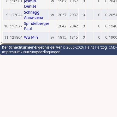
8
118901
Jasmin-
w
1967
1967
0
0
0
204
Denise
Schnegg
9
113044
w
2037
2037
0
0
0
205
Anna-Lena
Spindelberger
10
113927
2042
2042
0
0
0
194
Paul
11
121804
Wu Min
w
1815
1815
0
0
0
190
Der Schachturnier-Ergebnis-Server
© 2006-2026 Heinz Herzog
, CMS
Impressum / Nutzungsbedingungen