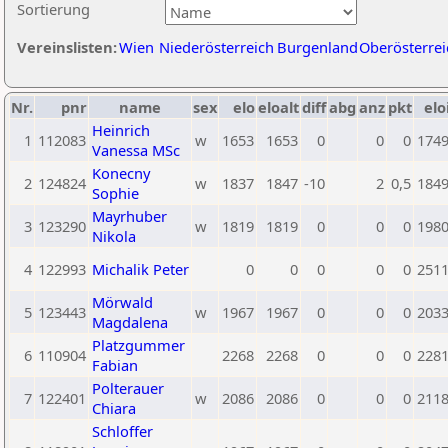
Sortierung
Vereinslisten:
Wien
Niederösterreich
Burgenland
Oberösterrei
Nr.
pnr
name
sex
elo
eloalt
diff
abg
anz
pkt
elo
Heinrich
1
112083
w
1653
1653
0
0
0
174
Vanessa MSc
Konecny
2
124824
w
1837
1847
-10
2
0,5
184
Sophie
Mayrhuber
3
123290
w
1819
1819
0
0
0
198
Nikola
4
122993
Michalik Peter
0
0
0
0
0
251
Mörwald
5
123443
w
1967
1967
0
0
0
203
Magdalena
Platzgummer
6
110904
2268
2268
0
0
0
228
Fabian
Polterauer
7
122401
w
2086
2086
0
0
0
211
Chiara
Schloffer