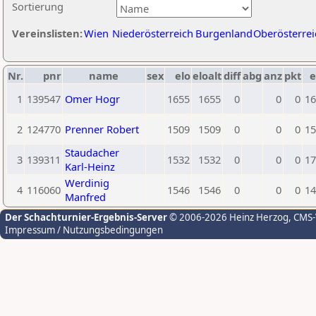
Sortierung
Vereinslisten:
Wien
Niederösterreich
Burgenland
Oberösterrei
Nr.
pnr
name
sex
elo
eloalt
diff
abg
anz
pkt
e
1
139547
Omer Hogr
1655
1655
0
0
0
16
2
124770
Prenner Robert
1509
1509
0
0
0
15
Staudacher
3
139311
1532
1532
0
0
0
17
Karl-Heinz
Werdinig
4
116060
1546
1546
0
0
0
14
Manfred
Der Schachturnier-Ergebnis-Server
© 2006-2026 Heinz Herzog
, CMS
Impressum / Nutzungsbedingungen