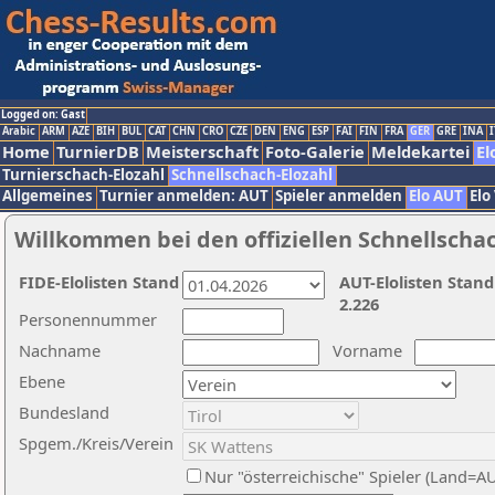
Logged on: Gast
Arabic
ARM
AZE
BIH
BUL
CAT
CHN
CRO
CZE
DEN
ENG
ESP
FAI
FIN
FRA
GER
GRE
INA
I
Home
TurnierDB
Meisterschaft
Foto-Galerie
Meldekartei
El
Turnierschach-Elozahl
Schnellschach-Elozahl
Allgemeines
Turnier anmelden: AUT
Spieler anmelden
Elo AUT
Elo
Willkommen bei den offiziellen Schnellscha
FIDE-Elolisten Stand
AUT-Elolisten Stand
2.226
Personennummer
Nachname
Vorname
Ebene
Bundesland
Spgem./Kreis/Verein
Nur "österreichische" Spieler (Land=A