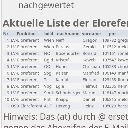
nachgewertet
Aktuelle Liste der Eloref
Nr.
Funktion
bdld
nachname
vorname
pnr
1
LV-Eloreferent
Wien
Neff
Gregor
109782
greg
2
LV-Eloreferent
Wien
Peraus
Gerald
110512
melde
3
LV-Eloreferent
NÖ
Bösendorfer
Ronald
101161
rona
4
LV-Eloreferent
Bgld
Kristof
Kaweh
107547
kawe
5
LV-Eloreferent
OÖ
Höher
Christian
105233
chris
6
LV-Eloreferent
Sbg
Kaiser
Manfred
106149
manf
7
LV-Eloreferent
Tir
Kampl
Florian
123453
flori
8
LV-Eloreferent
Vbg
Egle
Helmut
102336
helmu
9
LV-Eloreferent
Stmk
Schönberger
Martin
118147
marti
10
LV-Eloreferent
Knt
Knapp
Daniel
106815
melde
11
ÖSB-Eloreferent
AUT
Herzog
Heinz
105020
herzo
Hinweis: Das (at) durch @ erset
gegen das Abgreifen der E-Ma