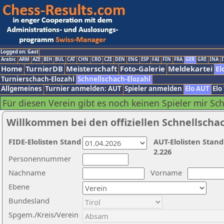
Logged on: Gast
Arabic
ARM
AZE
BIH
BUL
CAT
CHN
CRO
CZE
DEN
ENG
ESP
FAI
FIN
FRA
GER
GRE
INA
I
Home
TurnierDB
Meisterschaft
Foto-Galerie
Meldekartei
El
Turnierschach-Elozahl
Schnellschach-Elozahl
Allgemeines
Turnier anmelden: AUT
Spieler anmelden
Elo AUT
Elo
Für diesen Verein gibt es noch keinen Spieler mir Sc
Willkommen bei den offiziellen Schnellscha
FIDE-Elolisten Stand
AUT-Elolisten Stand
2.226
Personennummer
Nachname
Vorname
Ebene
Bundesland
Spgem./Kreis/Verein