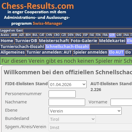
Logged on: Gast
Arabic
ARM
AZE
BIH
BUL
CAT
CHN
CRO
CZE
DEN
ENG
ESP
FAI
FIN
FRA
GER
GRE
INA
I
Home
TurnierDB
Meisterschaft
Foto-Galerie
Meldekartei
El
Turnierschach-Elozahl
Schnellschach-Elozahl
Allgemeines
Turnier anmelden: AUT
Spieler anmelden
Elo AUT
Elo
Für diesen Verein gibt es noch keinen Spieler mir Sc
Willkommen bei den offiziellen Schnellscha
FIDE-Elolisten Stand
AUT-Elolisten Stand
2.226
Personennummer
Nachname
Vorname
Ebene
Bundesland
Spgem./Kreis/Verein