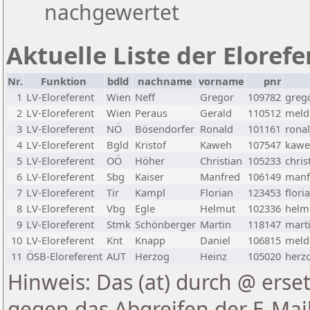
nachgewertet
Aktuelle Liste der Eloref
Nr.
Funktion
bdld
nachname
vorname
pnr
1
LV-Eloreferent
Wien
Neff
Gregor
109782
greg
2
LV-Eloreferent
Wien
Peraus
Gerald
110512
melde
3
LV-Eloreferent
NÖ
Bösendorfer
Ronald
101161
rona
4
LV-Eloreferent
Bgld
Kristof
Kaweh
107547
kawe
5
LV-Eloreferent
OÖ
Höher
Christian
105233
chris
6
LV-Eloreferent
Sbg
Kaiser
Manfred
106149
manf
7
LV-Eloreferent
Tir
Kampl
Florian
123453
flori
8
LV-Eloreferent
Vbg
Egle
Helmut
102336
helmu
9
LV-Eloreferent
Stmk
Schönberger
Martin
118147
marti
10
LV-Eloreferent
Knt
Knapp
Daniel
106815
melde
11
ÖSB-Eloreferent
AUT
Herzog
Heinz
105020
herzo
Hinweis: Das (at) durch @ erset
gegen das Abgreifen der E-Ma