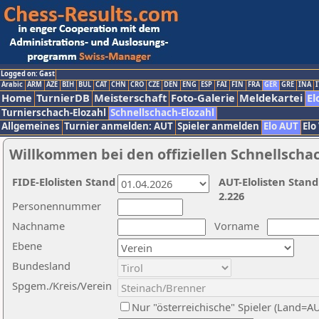
Logged on: Gast
Arabic
ARM
AZE
BIH
BUL
CAT
CHN
CRO
CZE
DEN
ENG
ESP
FAI
FIN
FRA
GER
GRE
INA
I
Home
TurnierDB
Meisterschaft
Foto-Galerie
Meldekartei
El
Turnierschach-Elozahl
Schnellschach-Elozahl
Allgemeines
Turnier anmelden: AUT
Spieler anmelden
Elo AUT
Elo
Willkommen bei den offiziellen Schnellscha
FIDE-Elolisten Stand
AUT-Elolisten Stand
2.226
Personennummer
Nachname
Vorname
Ebene
Bundesland
Spgem./Kreis/Verein
Nur "österreichische" Spieler (Land=A