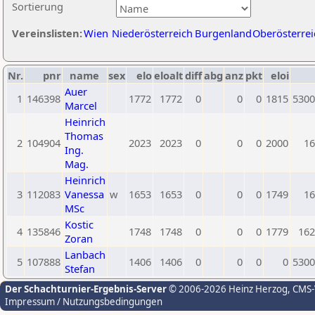
Sortierung
Vereinslisten:
Wien
Niederösterreich
Burgenland
Oberösterrei
Nr.
pnr
name
sex
elo
eloalt
diff
abg
anz
pkt
eloi
Auer
1
146398
1772
1772
0
0
0
1815
5300
Marcel
Heinrich
Thomas
2
104904
2023
2023
0
0
0
2000
16
Ing.
Mag.
Heinrich
3
112083
Vanessa
w
1653
1653
0
0
0
1749
16
MSc
Kostic
4
135846
1748
1748
0
0
0
1779
162
Zoran
Lanbach
5
107888
1406
1406
0
0
0
0
5300
Stefan
Der Schachturnier-Ergebnis-Server
© 2006-2026 Heinz Herzog
, CMS
Impressum / Nutzungsbedingungen