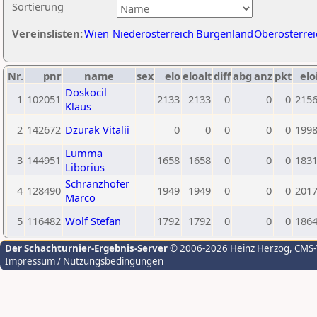
Sortierung
Vereinslisten:
Wien
Niederösterreich
Burgenland
Oberösterrei
Nr.
pnr
name
sex
elo
eloalt
diff
abg
anz
pkt
elo
Doskocil
1
102051
2133
2133
0
0
0
215
Klaus
2
142672
Dzurak Vitalii
0
0
0
0
0
199
Lumma
3
144951
1658
1658
0
0
0
183
Liborius
Schranzhofer
4
128490
1949
1949
0
0
0
201
Marco
5
116482
Wolf Stefan
1792
1792
0
0
0
186
Der Schachturnier-Ergebnis-Server
© 2006-2026 Heinz Herzog
, CMS
Impressum / Nutzungsbedingungen