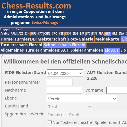
Logged on: Gast
Arabic
ARM
AZE
BIH
BUL
CAT
CHN
CRO
CZE
DEN
ENG
ESP
FAI
FIN
FRA
GER
GRE
INA
I
Home
TurnierDB
Meisterschaft
Foto-Galerie
Meldekartei
El
Turnierschach-Elozahl
Schnellschach-Elozahl
Allgemeines
Turnier anmelden: AUT
Spieler anmelden
Elo AUT
Elo
Willkommen bei den offiziellen Schnellscha
FIDE-Elolisten Stand
AUT-Elolisten Stand
2.226
Personennummer
Nachname
Vorname
Ebene
Bundesland
Spgem./Kreis/Verein
Nur "österreichische" Spieler (Land=A