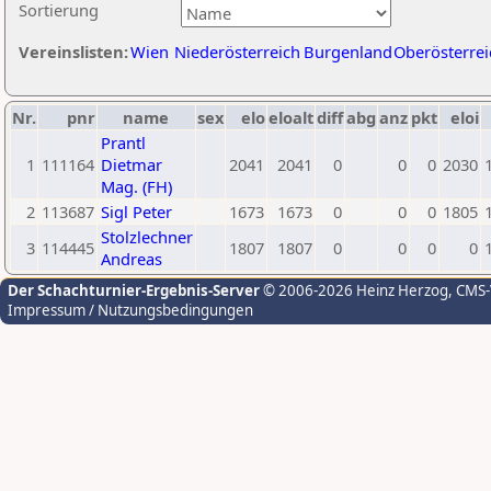
Sortierung
Vereinslisten:
Wien
Niederösterreich
Burgenland
Oberösterrei
Nr.
pnr
name
sex
elo
eloalt
diff
abg
anz
pkt
eloi
Prantl
1
111164
Dietmar
2041
2041
0
0
0
2030
Mag. (FH)
2
113687
Sigl Peter
1673
1673
0
0
0
1805
Stolzlechner
3
114445
1807
1807
0
0
0
0
Andreas
Der Schachturnier-Ergebnis-Server
© 2006-2026 Heinz Herzog
, CMS
Impressum / Nutzungsbedingungen