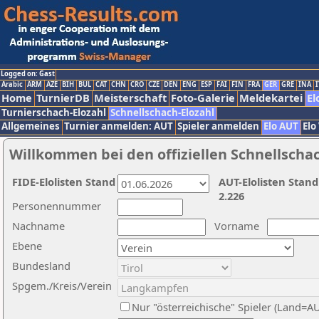
Logged on: Gast
Arabic
ARM
AZE
BIH
BUL
CAT
CHN
CRO
CZE
DEN
ENG
ESP
FAI
FIN
FRA
GER
GRE
INA
I
Home
TurnierDB
Meisterschaft
Foto-Galerie
Meldekartei
El
Turnierschach-Elozahl
Schnellschach-Elozahl
Allgemeines
Turnier anmelden: AUT
Spieler anmelden
Elo AUT
Elo
Willkommen bei den offiziellen Schnellscha
FIDE-Elolisten Stand
AUT-Elolisten Stand
2.226
Personennummer
Nachname
Vorname
Ebene
Bundesland
Spgem./Kreis/Verein
Nur "österreichische" Spieler (Land=A