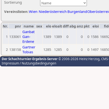
Sortierung
Vereinslisten:
Wien
Niederösterreich
Burgenland
Oberösterrei
Nr.
pnr
name
sex
elo
eloalt
diff
abg
anz
pkt
eloi
fid
Ganbat
1
133061
Gan-
1389
1389
0
0
0
1586
1669
Erdene
Gartner
2
138158
1285
1285
0
0
0
1497
1685
Tobias
Der Schachturnier-Ergebnis-Server
© 2006-2026 Heinz Herzog
, CMS
Impressum / Nutzungsbedingungen