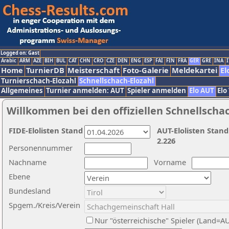
Logged on: Gast
Arabic
ARM
AZE
BIH
BUL
CAT
CHN
CRO
CZE
DEN
ENG
ESP
FAI
FIN
FRA
GER
GRE
INA
I
Home
TurnierDB
Meisterschaft
Foto-Galerie
Meldekartei
El
Turnierschach-Elozahl
Schnellschach-Elozahl
Allgemeines
Turnier anmelden: AUT
Spieler anmelden
Elo AUT
Elo
Willkommen bei den offiziellen Schnellscha
FIDE-Elolisten Stand
AUT-Elolisten Stand
2.226
Personennummer
Nachname
Vorname
Ebene
Bundesland
Spgem./Kreis/Verein
Nur "österreichische" Spieler (Land=A