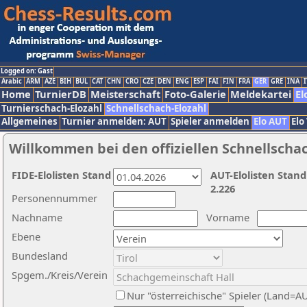
Logged on: Gast
Arabic
ARM
AZE
BIH
BUL
CAT
CHN
CRO
CZE
DEN
ENG
ESP
FAI
FIN
FRA
GER
GRE
INA
I
Home
TurnierDB
Meisterschaft
Foto-Galerie
Meldekartei
El
Turnierschach-Elozahl
Schnellschach-Elozahl
Allgemeines
Turnier anmelden: AUT
Spieler anmelden
Elo AUT
Elo
Willkommen bei den offiziellen Schnellscha
FIDE-Elolisten Stand
AUT-Elolisten Stand
2.226
Personennummer
Nachname
Vorname
Ebene
Bundesland
Spgem./Kreis/Verein
Nur "österreichische" Spieler (Land=A