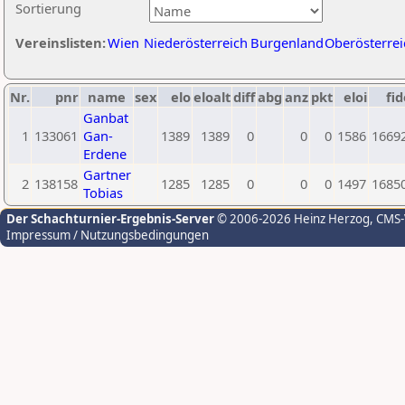
Sortierung
Vereinslisten:
Wien
Niederösterreich
Burgenland
Oberösterrei
Nr.
pnr
name
sex
elo
eloalt
diff
abg
anz
pkt
eloi
fid
Ganbat
1
133061
Gan-
1389
1389
0
0
0
1586
1669
Erdene
Gartner
2
138158
1285
1285
0
0
0
1497
1685
Tobias
Der Schachturnier-Ergebnis-Server
© 2006-2026 Heinz Herzog
, CMS
Impressum / Nutzungsbedingungen