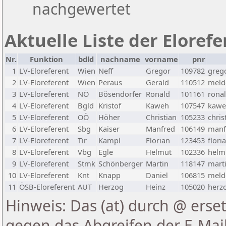
nachgewertet
Aktuelle Liste der Eloref
Nr.
Funktion
bdld
nachname
vorname
pnr
1
LV-Eloreferent
Wien
Neff
Gregor
109782
greg
2
LV-Eloreferent
Wien
Peraus
Gerald
110512
melde
3
LV-Eloreferent
NÖ
Bösendorfer
Ronald
101161
rona
4
LV-Eloreferent
Bgld
Kristof
Kaweh
107547
kawe
5
LV-Eloreferent
OÖ
Höher
Christian
105233
chris
6
LV-Eloreferent
Sbg
Kaiser
Manfred
106149
manf
7
LV-Eloreferent
Tir
Kampl
Florian
123453
flori
8
LV-Eloreferent
Vbg
Egle
Helmut
102336
helmu
9
LV-Eloreferent
Stmk
Schönberger
Martin
118147
marti
10
LV-Eloreferent
Knt
Knapp
Daniel
106815
melde
11
ÖSB-Eloreferent
AUT
Herzog
Heinz
105020
herzo
Hinweis: Das (at) durch @ erset
gegen das Abgreifen der E-Ma