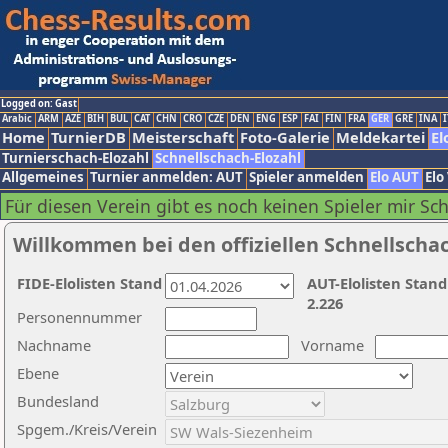
Logged on: Gast
Arabic
ARM
AZE
BIH
BUL
CAT
CHN
CRO
CZE
DEN
ENG
ESP
FAI
FIN
FRA
GER
GRE
INA
I
Home
TurnierDB
Meisterschaft
Foto-Galerie
Meldekartei
El
Turnierschach-Elozahl
Schnellschach-Elozahl
Allgemeines
Turnier anmelden: AUT
Spieler anmelden
Elo AUT
Elo
Für diesen Verein gibt es noch keinen Spieler mir Sc
Willkommen bei den offiziellen Schnellscha
FIDE-Elolisten Stand
AUT-Elolisten Stand
2.226
Personennummer
Nachname
Vorname
Ebene
Bundesland
Spgem./Kreis/Verein