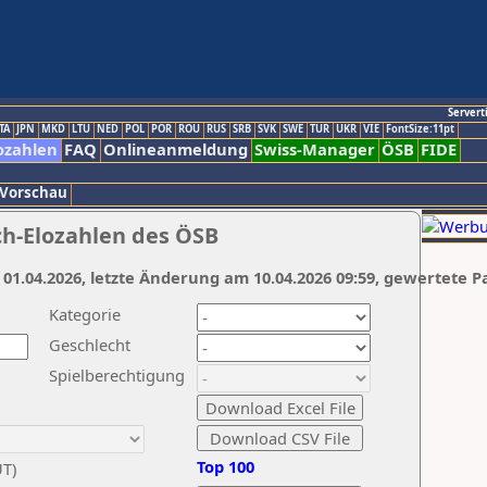
Servert
TA
JPN
MKD
LTU
NED
POL
POR
ROU
RUS
SRB
SVK
SWE
TUR
UKR
VIE
FontSize:11pt
ozahlen
FAQ
Onlineanmeldung
Swiss-Manager
ÖSB
FIDE
 Vorschau
ch-Elozahlen des ÖSB
 01.04.2026, letzte Änderung am 10.04.2026 09:59, gewertete P
Kategorie
Geschlecht
Spielberechtigung
Top 100
UT)