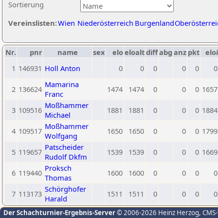
Sortierung
Vereinslisten:
Wien
Niederösterreich
Burgenland
Oberösterrei
Nr.
pnr
name
sex
elo
eloalt
diff
abg
anz
pkt
eloi
1
146931
Holl Anton
0
0
0
0
0
0
Mamarina
2
136624
1474
1474
0
0
0
1657
Franc
Moßhammer
3
109516
1881
1881
0
0
0
1884
Michael
Moßhammer
4
109517
1650
1650
0
0
0
1799
Wolfgang
Patscheider
5
119657
1539
1539
0
0
0
1669
Rudolf Dkfm
Proksch
6
119440
1600
1600
0
0
0
0
Thomas
Schörghofer
7
113173
1511
1511
0
0
0
0
Harald
Der Schachturnier-Ergebnis-Server
© 2006-2026 Heinz Herzog
, CMS