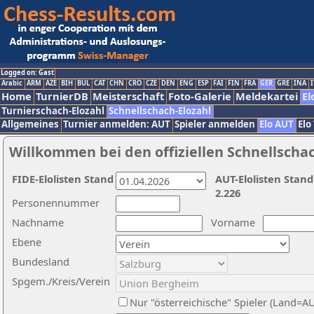
Logged on: Gast
Arabic
ARM
AZE
BIH
BUL
CAT
CHN
CRO
CZE
DEN
ENG
ESP
FAI
FIN
FRA
GER
GRE
INA
I
Home
TurnierDB
Meisterschaft
Foto-Galerie
Meldekartei
El
Turnierschach-Elozahl
Schnellschach-Elozahl
Allgemeines
Turnier anmelden: AUT
Spieler anmelden
Elo AUT
Elo
Willkommen bei den offiziellen Schnellscha
FIDE-Elolisten Stand
AUT-Elolisten Stand
2.226
Personennummer
Nachname
Vorname
Ebene
Bundesland
Spgem./Kreis/Verein
Nur "österreichische" Spieler (Land=A