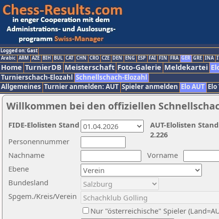
Logged on: Gast
Arabic
ARM
AZE
BIH
BUL
CAT
CHN
CRO
CZE
DEN
ENG
ESP
FAI
FIN
FRA
GER
GRE
INA
I
Home
TurnierDB
Meisterschaft
Foto-Galerie
Meldekartei
El
Turnierschach-Elozahl
Schnellschach-Elozahl
Allgemeines
Turnier anmelden: AUT
Spieler anmelden
Elo AUT
Elo
Willkommen bei den offiziellen Schnellscha
FIDE-Elolisten Stand
AUT-Elolisten Stand
2.226
Personennummer
Nachname
Vorname
Ebene
Bundesland
Spgem./Kreis/Verein
Nur "österreichische" Spieler (Land=A