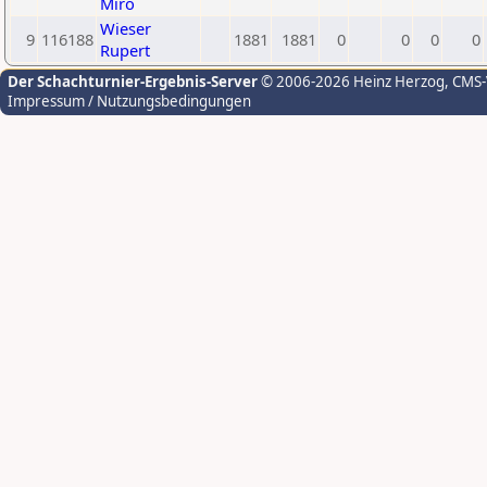
Miro
Wieser
9
116188
1881
1881
0
0
0
0
Rupert
Der Schachturnier-Ergebnis-Server
© 2006-2026 Heinz Herzog
, CMS
Impressum / Nutzungsbedingungen