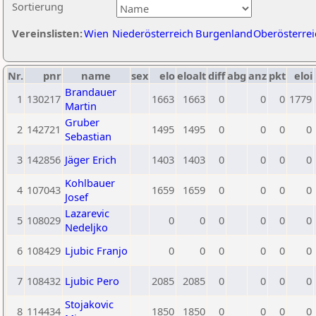
Sortierung
Vereinslisten:
Wien
Niederösterreich
Burgenland
Oberösterrei
Nr.
pnr
name
sex
elo
eloalt
diff
abg
anz
pkt
eloi
Brandauer
1
130217
1663
1663
0
0
0
1779
Martin
Gruber
2
142721
1495
1495
0
0
0
0
Sebastian
3
142856
Jäger Erich
1403
1403
0
0
0
0
Kohlbauer
4
107043
1659
1659
0
0
0
0
Josef
Lazarevic
5
108029
0
0
0
0
0
0
Nedeljko
6
108429
Ljubic Franjo
0
0
0
0
0
0
7
108432
Ljubic Pero
2085
2085
0
0
0
0
Stojakovic
8
114434
1850
1850
0
0
0
0