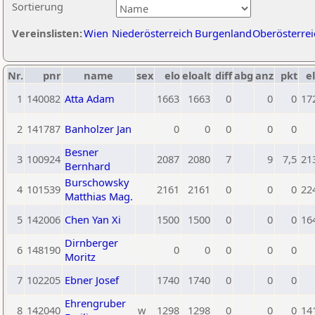
Sortierung
Vereinslisten:
Wien
Niederösterreich
Burgenland
Oberösterrei
Nr.
pnr
name
sex
elo
eloalt
diff
abg
anz
pkt
el
1
140082
Atta Adam
1663
1663
0
0
0
17
2
141787
Banholzer Jan
0
0
0
0
0
Besner
3
100924
2087
2080
7
9
7,5
21
Bernhard
Burschowsky
4
101539
2161
2161
0
0
0
22
Matthias Mag.
5
142006
Chen Yan Xi
1500
1500
0
0
0
16
Dirnberger
6
148190
0
0
0
0
0
Moritz
7
102205
Ebner Josef
1740
1740
0
0
0
Ehrengruber
8
142040
w
1298
1298
0
0
0
14