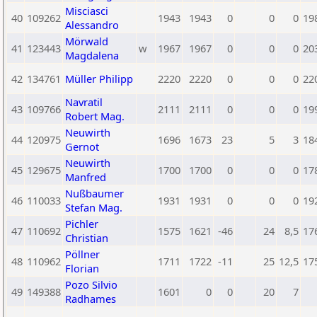
Misciasci
40
109262
1943
1943
0
0
0
19
Alessandro
Mörwald
41
123443
w
1967
1967
0
0
0
20
Magdalena
42
134761
Müller Philipp
2220
2220
0
0
0
22
Navratil
43
109766
2111
2111
0
0
0
19
Robert Mag.
Neuwirth
44
120975
1696
1673
23
5
3
18
Gernot
Neuwirth
45
129675
1700
1700
0
0
0
17
Manfred
Nußbaumer
46
110033
1931
1931
0
0
0
19
Stefan Mag.
Pichler
47
110692
1575
1621
-46
24
8,5
17
Christian
Pöllner
48
110962
1711
1722
-11
25
12,5
17
Florian
Pozo Silvio
49
149388
1601
0
0
20
7
Radhames