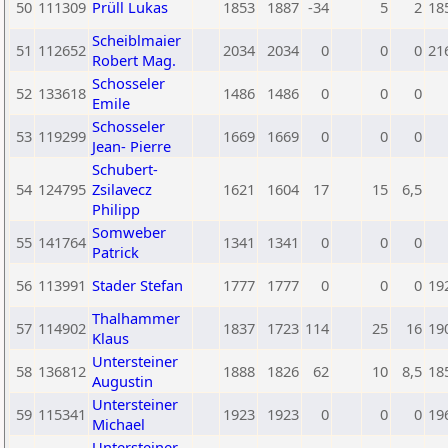
50
111309
Prüll Lukas
1853
1887
-34
5
2
18
Scheiblmaier
51
112652
2034
2034
0
0
0
21
Robert Mag.
Schosseler
52
133618
1486
1486
0
0
0
Emile
Schosseler
53
119299
1669
1669
0
0
0
Jean- Pierre
Schubert-
54
124795
Zsilavecz
1621
1604
17
15
6,5
Philipp
Somweber
55
141764
1341
1341
0
0
0
Patrick
56
113991
Stader Stefan
1777
1777
0
0
0
19
Thalhammer
57
114902
1837
1723
114
25
16
19
Klaus
Untersteiner
58
136812
1888
1826
62
10
8,5
18
Augustin
Untersteiner
59
115341
1923
1923
0
0
0
19
Michael
Untersteiner