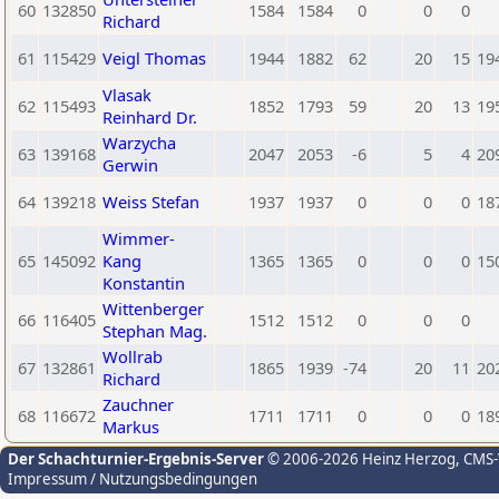
60
132850
1584
1584
0
0
0
Richard
61
115429
Veigl Thomas
1944
1882
62
20
15
19
Vlasak
62
115493
1852
1793
59
20
13
19
Reinhard Dr.
Warzycha
63
139168
2047
2053
-6
5
4
20
Gerwin
64
139218
Weiss Stefan
1937
1937
0
0
0
18
Wimmer-
65
145092
Kang
1365
1365
0
0
0
15
Konstantin
Wittenberger
66
116405
1512
1512
0
0
0
Stephan Mag.
Wollrab
67
132861
1865
1939
-74
20
11
20
Richard
Zauchner
68
116672
1711
1711
0
0
0
18
Markus
Der Schachturnier-Ergebnis-Server
© 2006-2026 Heinz Herzog
, CMS
Impressum / Nutzungsbedingungen