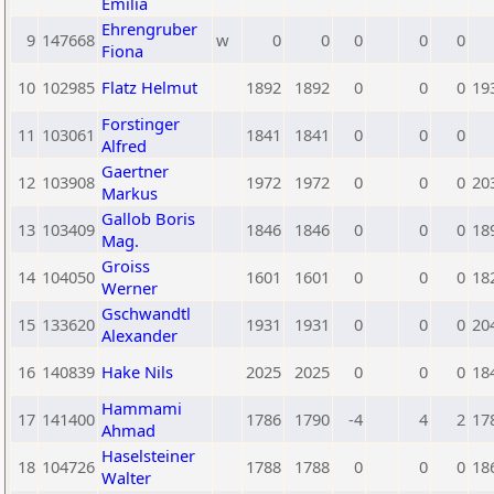
Emilia
Ehrengruber
9
147668
w
0
0
0
0
0
Fiona
10
102985
Flatz Helmut
1892
1892
0
0
0
19
Forstinger
11
103061
1841
1841
0
0
0
Alfred
Gaertner
12
103908
1972
1972
0
0
0
20
Markus
Gallob Boris
13
103409
1846
1846
0
0
0
18
Mag.
Groiss
14
104050
1601
1601
0
0
0
18
Werner
Gschwandtl
15
133620
1931
1931
0
0
0
20
Alexander
16
140839
Hake Nils
2025
2025
0
0
0
18
Hammami
17
141400
1786
1790
-4
4
2
17
Ahmad
Haselsteiner
18
104726
1788
1788
0
0
0
18
Walter