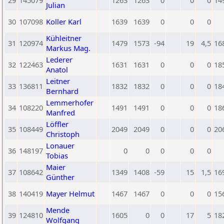
29
145079
1263
1263
0
0
0
14
Julian
30
107098
Koller Karl
1639
1639
0
0
0
Kühleitner
31
120974
1479
1573
-94
19
4,5
16
Markus Mag.
Lederer
32
122463
1631
1631
0
0
0
18
Anatol
Leitner
33
136811
1832
1832
0
0
0
18
Bernhard
Lemmerhofer
34
108220
1491
1491
0
0
0
18
Manfred
Löffler
35
108449
2049
2049
0
0
0
20
Christoph
Lonauer
36
148197
0
0
0
0
0
Tobias
Maier
37
108642
1349
1408
-59
15
1,5
16
Günther
38
140419
Mayer Helmut
1467
1467
0
0
0
15
Mende
39
124810
1605
0
0
17
5
18
Wolfgang