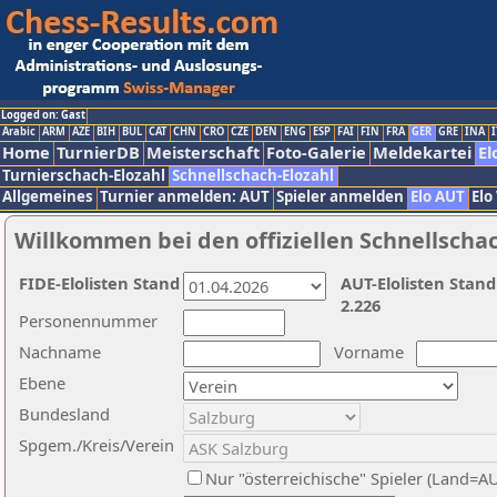
Logged on: Gast
Arabic
ARM
AZE
BIH
BUL
CAT
CHN
CRO
CZE
DEN
ENG
ESP
FAI
FIN
FRA
GER
GRE
INA
I
Home
TurnierDB
Meisterschaft
Foto-Galerie
Meldekartei
El
Turnierschach-Elozahl
Schnellschach-Elozahl
Allgemeines
Turnier anmelden: AUT
Spieler anmelden
Elo AUT
Elo
Willkommen bei den offiziellen Schnellscha
FIDE-Elolisten Stand
AUT-Elolisten Stand
2.226
Personennummer
Nachname
Vorname
Ebene
Bundesland
Spgem./Kreis/Verein
Nur "österreichische" Spieler (Land=A