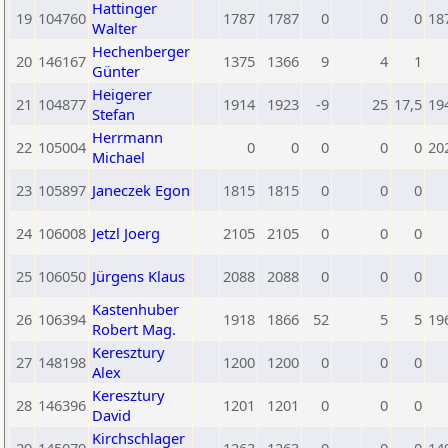
Hattinger
19
104760
1787
1787
0
0
0
18
Walter
Hechenberger
20
146167
1375
1366
9
4
1
Günter
Heigerer
21
104877
1914
1923
-9
25
17,5
19
Stefan
Herrmann
22
105004
0
0
0
0
0
20
Michael
23
105897
Janeczek Egon
1815
1815
0
0
0
24
106008
Jetzl Joerg
2105
2105
0
0
0
25
106050
Jürgens Klaus
2088
2088
0
0
0
Kastenhuber
26
106394
1918
1866
52
5
5
19
Robert Mag.
Keresztury
27
148198
1200
1200
0
0
0
Alex
Keresztury
28
146396
1201
1201
0
0
0
David
Kirchschlager