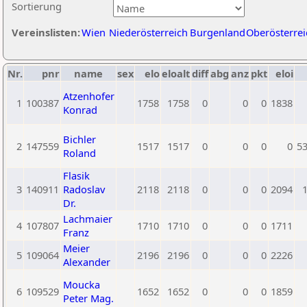
Sortierung
Vereinslisten:
Wien
Niederösterreich
Burgenland
Oberösterrei
Nr.
pnr
name
sex
elo
eloalt
diff
abg
anz
pkt
eloi
Atzenhofer
1
100387
1758
1758
0
0
0
1838
Konrad
Bichler
2
147559
1517
1517
0
0
0
0
5
Roland
Flasik
3
140911
Radoslav
2118
2118
0
0
0
2094
Dr.
Lachmaier
4
107807
1710
1710
0
0
0
1711
Franz
Meier
5
109064
2196
2196
0
0
0
2226
Alexander
Moucka
6
109529
1652
1652
0
0
0
1859
Peter Mag.