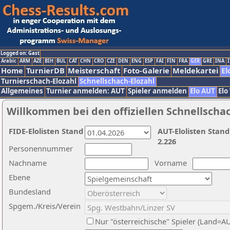
Logged on: Gast
Arabic
ARM
AZE
BIH
BUL
CAT
CHN
CRO
CZE
DEN
ENG
ESP
FAI
FIN
FRA
GER
GRE
INA
I
Home
TurnierDB
Meisterschaft
Foto-Galerie
Meldekartei
El
Turnierschach-Elozahl
Schnellschach-Elozahl
Allgemeines
Turnier anmelden: AUT
Spieler anmelden
Elo AUT
Elo
Willkommen bei den offiziellen Schnellscha
FIDE-Elolisten Stand
AUT-Elolisten Stand
2.226
Personennummer
Nachname
Vorname
Ebene
Bundesland
Spgem./Kreis/Verein
Nur "österreichische" Spieler (Land=A