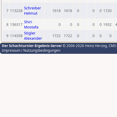
Schreiber
7
113228
1618
1618
0
0
0
1720
Helmut
Shiri
8
136317
0
0
0
0
0
1932
Mostafa
Stigler
9
114358
1722
1722
0
0
0
0
Alexander
Der Schachturnier-Ergebnis-Server
© 2006-2026 Heinz Herzog
, CMS
Impressum / Nutzungsbedingungen