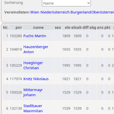
Sortierung
Vereinslisten:
Wien
Niederösterreich
Burgenland
Oberösterrei
Nr.
pnr
name
sex
elo
eloalt
diff
abg
anz
pkt
1
103280
Fuchs Martin
1809
1809
0
0
0
1
Hauzenberger
2
104819
1655
1655
0
0
0
1
Anton
Hoeglinger
3
105229
1995
1995
0
0
0
2
Christian
4
117974
Kretz Nikolaus
1821
1821
0
0
0
Mittermayr
5
109326
1529
1529
0
0
0
1
Johann
Stadlbauer
6
132139
1539
1539
0
0
0
1
Maximilian