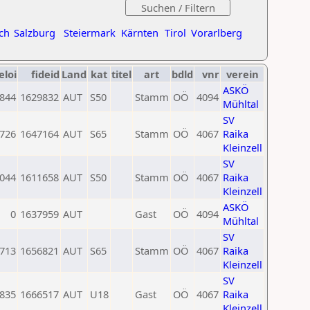
ch
Salzburg
Steiermark
Kärnten
Tirol
Vorarlberg
eloi
fideid
Land
kat
titel
art
bdld
vnr
verein
ASKÖ
844
1629832
AUT
S50
Stamm
OÖ
4094
Mühltal
SV
726
1647164
AUT
S65
Stamm
OÖ
4067
Raika
Kleinzell
SV
044
1611658
AUT
S50
Stamm
OÖ
4067
Raika
Kleinzell
ASKÖ
0
1637959
AUT
Gast
OÖ
4094
Mühltal
SV
713
1656821
AUT
S65
Stamm
OÖ
4067
Raika
Kleinzell
SV
835
1666517
AUT
U18
Gast
OÖ
4067
Raika
Kleinzell