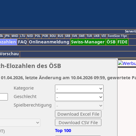
Servert
TA
JPN
MKD
LTU
NED
POL
POR
ROU
RUS
SRB
SVK
SWE
TUR
UKR
VIE
FontSize:11pt
ozahlen
FAQ
Onlineanmeldung
Swiss-Manager
ÖSB
FIDE
 Vorschau
ch-Elozahlen des ÖSB
 01.04.2026, letzte Änderung am 10.04.2026 09:59, gewertete P
Kategorie
Geschlecht
Spielberechtigung
Top 100
UT)