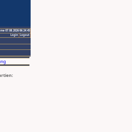
ime 07.08.2026 06:24:45
Login
Logout
artien: