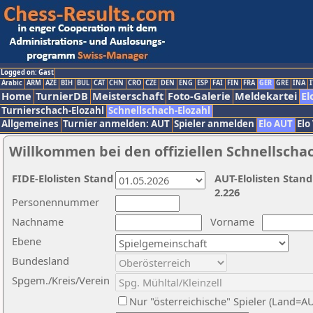
Logged on: Gast
Arabic
ARM
AZE
BIH
BUL
CAT
CHN
CRO
CZE
DEN
ENG
ESP
FAI
FIN
FRA
GER
GRE
INA
I
Home
TurnierDB
Meisterschaft
Foto-Galerie
Meldekartei
El
Turnierschach-Elozahl
Schnellschach-Elozahl
Allgemeines
Turnier anmelden: AUT
Spieler anmelden
Elo AUT
Elo
Willkommen bei den offiziellen Schnellscha
FIDE-Elolisten Stand
AUT-Elolisten Stand
2.226
Personennummer
Nachname
Vorname
Ebene
Bundesland
Spgem./Kreis/Verein
Nur "österreichische" Spieler (Land=A