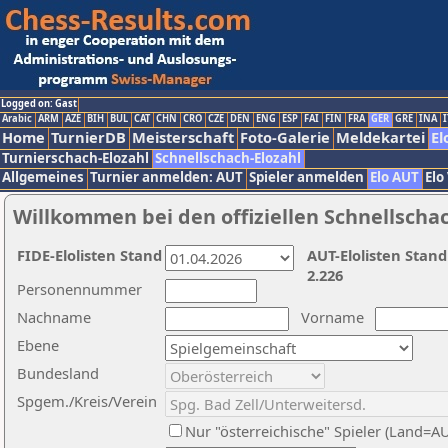
Logged on: Gast
Arabic
ARM
AZE
BIH
BUL
CAT
CHN
CRO
CZE
DEN
ENG
ESP
FAI
FIN
FRA
GER
GRE
INA
I
Home
TurnierDB
Meisterschaft
Foto-Galerie
Meldekartei
El
Turnierschach-Elozahl
Schnellschach-Elozahl
Allgemeines
Turnier anmelden: AUT
Spieler anmelden
Elo AUT
Elo
Willkommen bei den offiziellen Schnellscha
FIDE-Elolisten Stand
AUT-Elolisten Stand
2.226
Personennummer
Nachname
Vorname
Ebene
Bundesland
Spgem./Kreis/Verein
Nur "österreichische" Spieler (Land=A