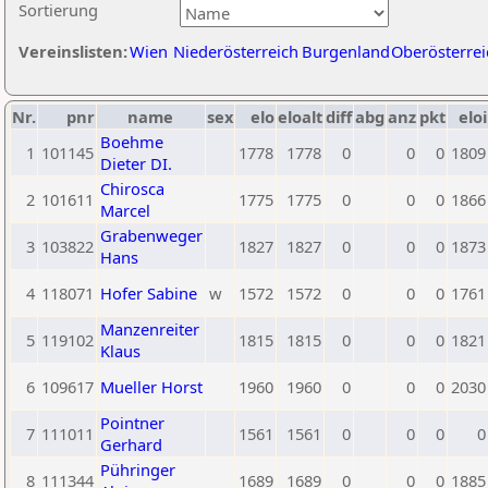
Sortierung
Vereinslisten:
Wien
Niederösterreich
Burgenland
Oberösterrei
Nr.
pnr
name
sex
elo
eloalt
diff
abg
anz
pkt
eloi
Boehme
1
101145
1778
1778
0
0
0
1809
Dieter DI.
Chirosca
2
101611
1775
1775
0
0
0
1866
Marcel
Grabenweger
3
103822
1827
1827
0
0
0
1873
Hans
4
118071
Hofer Sabine
w
1572
1572
0
0
0
1761
Manzenreiter
5
119102
1815
1815
0
0
0
1821
Klaus
6
109617
Mueller Horst
1960
1960
0
0
0
2030
Pointner
7
111011
1561
1561
0
0
0
0
Gerhard
Pühringer
8
111344
1689
1689
0
0
0
1885