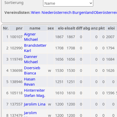
Sortierung
Vereinslisten:
Wien
Niederösterreich
Burgenland
Oberösterrei
Nr.
pnr
name
sex
elo
eloalt
diff
abg
anz
pkt
eloi
Aigner
1
100107
1867
1867
0
0
0
2007
Michael
Brandstetter
2
102990
1708
1708
0
0
0
1794
Karl
Danner
3
119749
1656
1656
0
0
0
1684
Michael
Doersieb
4
136698
w
1530
1530
0
0
0
1626
Bianca
Hasan
5
138946
1251
1251
0
0
0
0
Revan
Hinterreiter
6
105118
1610
1610
0
0
0
1596
Stefan Mag.
7
137557
Jarolim Lina
w
1200
1200
0
0
0
0
Jarolim
8
137479
w
1200
1200
0
0
0
0