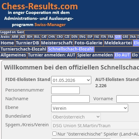
Logged on: Gast
Arabic
ARM
AZE
BIH
BUL
CAT
CHN
CRO
CZE
DEN
ENG
ESP
FAI
FIN
FRA
GER
GRE
INA
I
Home
TurnierDB
Meisterschaft
Foto-Galerie
Meldekartei
El
Turnierschach-Elozahl
Schnellschach-Elozahl
Allgemeines
Turnier anmelden: AUT
Spieler anmelden
Elo AUT
Elo
Willkommen bei den offiziellen Schnellscha
FIDE-Elolisten Stand
AUT-Elolisten Stand
2.226
Personennummer
Nachname
Vorname
Ebene
Bundesland
Spgem./Kreis/Verein
Nur "österreichische" Spieler (Land=A