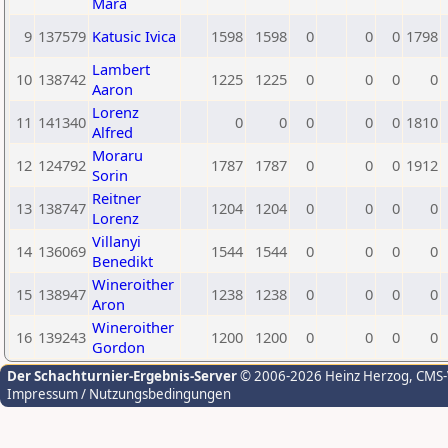
Mara
9
137579
Katusic Ivica
1598
1598
0
0
0
1798
Lambert
10
138742
1225
1225
0
0
0
0
Aaron
Lorenz
11
141340
0
0
0
0
0
1810
Alfred
Moraru
12
124792
1787
1787
0
0
0
1912
Sorin
Reitner
13
138747
1204
1204
0
0
0
0
Lorenz
Villanyi
14
136069
1544
1544
0
0
0
0
Benedikt
Wineroither
15
138947
1238
1238
0
0
0
0
Aron
Wineroither
16
139243
1200
1200
0
0
0
0
Gordon
Der Schachturnier-Ergebnis-Server
© 2006-2026 Heinz Herzog
, CMS
Impressum / Nutzungsbedingungen