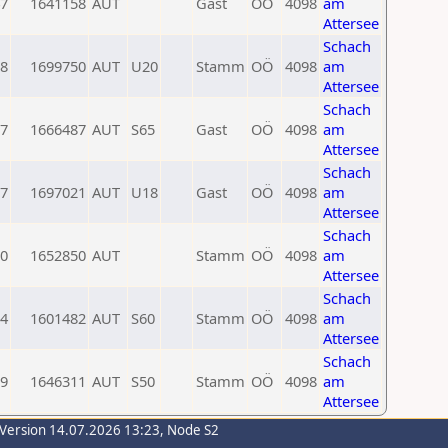
7
1641158
AUT
Gast
OÖ
4098
am
Attersee
Schach
8
1699750
AUT
U20
Stamm
OÖ
4098
am
Attersee
Schach
7
1666487
AUT
S65
Gast
OÖ
4098
am
Attersee
Schach
7
1697021
AUT
U18
Gast
OÖ
4098
am
Attersee
Schach
0
1652850
AUT
Stamm
OÖ
4098
am
Attersee
Schach
4
1601482
AUT
S60
Stamm
OÖ
4098
am
Attersee
Schach
9
1646311
AUT
S50
Stamm
OÖ
4098
am
Attersee
-Version 14.07.2026 13:23, Node S2