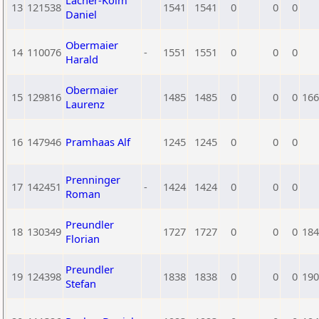
Lacher-Kolm
13
121538
1541
1541
0
0
0
Daniel
Obermaier
14
110076
-
1551
1551
0
0
0
Harald
Obermaier
15
129816
1485
1485
0
0
0
166
Laurenz
16
147946
Pramhaas Alf
1245
1245
0
0
0
Prenninger
17
142451
-
1424
1424
0
0
0
Roman
Preundler
18
130349
1727
1727
0
0
0
184
Florian
Preundler
19
124398
1838
1838
0
0
0
190
Stefan