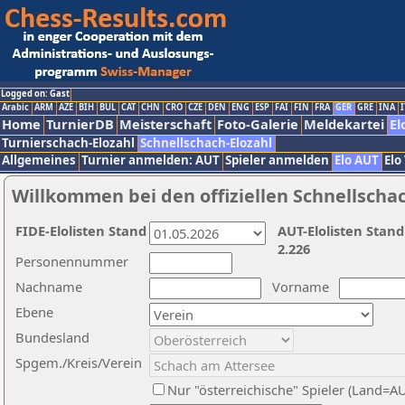
Logged on: Gast
Arabic
ARM
AZE
BIH
BUL
CAT
CHN
CRO
CZE
DEN
ENG
ESP
FAI
FIN
FRA
GER
GRE
INA
I
Home
TurnierDB
Meisterschaft
Foto-Galerie
Meldekartei
El
Turnierschach-Elozahl
Schnellschach-Elozahl
Allgemeines
Turnier anmelden: AUT
Spieler anmelden
Elo AUT
Elo
Willkommen bei den offiziellen Schnellscha
FIDE-Elolisten Stand
AUT-Elolisten Stand
2.226
Personennummer
Nachname
Vorname
Ebene
Bundesland
Spgem./Kreis/Verein
Nur "österreichische" Spieler (Land=A