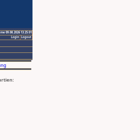
ime 09.08.2026 13:25:01
Login
Logout
artien: