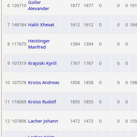
Goller
6
126710
1877
1877
0
0
0
191
Alexander
7
148184
Halili Xhevat
1612
1612
0
0
0
184
Heistinger
8
117875
1394
1394
0
0
0
Manfred
9
107319
Krajoski Kyrill
1767
1767
0
0
0
10
107578
Kroiss Andreas
1858
1858
0
0
0
198
11
118069
Kroiss Rudolf
1855
1855
0
0
0
12
107806
Lacher Johann
1472
1472
0
0
0
155