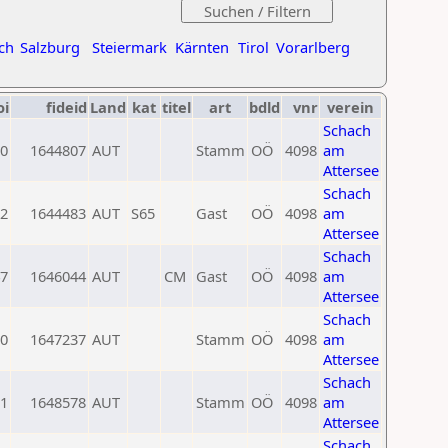
ch
Salzburg
Steiermark
Kärnten
Tirol
Vorarlberg
oi
fideid
Land
kat
titel
art
bdld
vnr
verein
Schach
0
1644807
AUT
Stamm
OÖ
4098
am
Attersee
Schach
2
1644483
AUT
S65
Gast
OÖ
4098
am
Attersee
Schach
7
1646044
AUT
CM
Gast
OÖ
4098
am
Attersee
Schach
0
1647237
AUT
Stamm
OÖ
4098
am
Attersee
Schach
1
1648578
AUT
Stamm
OÖ
4098
am
Attersee
Schach