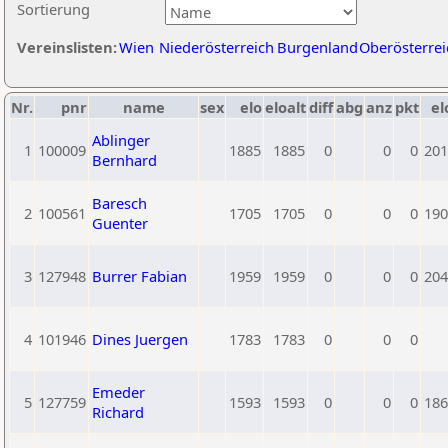
Sortierung
Vereinslisten:
Wien
Niederösterreich
Burgenland
Oberösterrei
Nr.
pnr
name
sex
elo
eloalt
diff
abg
anz
pkt
el
Ablinger
1
100009
1885
1885
0
0
0
201
Bernhard
Baresch
2
100561
1705
1705
0
0
0
190
Guenter
3
127948
Burrer Fabian
1959
1959
0
0
0
204
4
101946
Dines Juergen
1783
1783
0
0
0
Emeder
5
127759
1593
1593
0
0
0
186
Richard