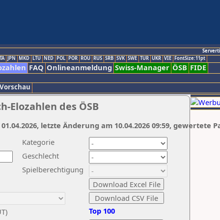
Servert
TA
JPN
MKD
LTU
NED
POL
POR
ROU
RUS
SRB
SVK
SWE
TUR
UKR
VIE
FontSize:11pt
ozahlen
FAQ
Onlineanmeldung
Swiss-Manager
ÖSB
FIDE
 Vorschau
ch-Elozahlen des ÖSB
 01.04.2026, letzte Änderung am 10.04.2026 09:59, gewertete P
Kategorie
Geschlecht
Spielberechtigung
Top 100
UT)