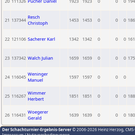
20
111326
Pucher Daniel
1923
1923
0
0
0
194
Resch
21
137344
1453
1453
0
0
0
186
Christoph
22
121106
Sacherer Karl
1342
1342
0
0
0
161
23
137342
Walch Julian
1659
1659
0
0
0
175
Weninger
24
116045
1597
1597
0
0
0
Manuel
Wimmer
25
116267
1851
1851
0
0
0
188
Herbert
Woegerer
26
116431
1639
1639
0
0
0
180
Gerald
Der Schachturnier-Ergebnis-Server
© 2006-2026 Heinz Herzog
, CMS