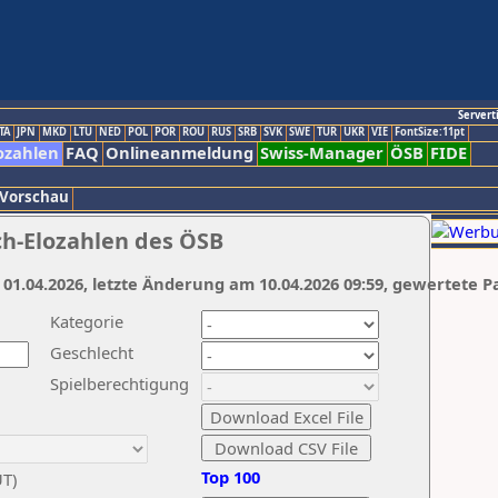
Servert
TA
JPN
MKD
LTU
NED
POL
POR
ROU
RUS
SRB
SVK
SWE
TUR
UKR
VIE
FontSize:11pt
ozahlen
FAQ
Onlineanmeldung
Swiss-Manager
ÖSB
FIDE
 Vorschau
ch-Elozahlen des ÖSB
 01.04.2026, letzte Änderung am 10.04.2026 09:59, gewertete P
Kategorie
Geschlecht
Spielberechtigung
Top 100
UT)