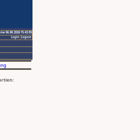
ime 06.08.2026 15:43:05
Login
Logout
artien: