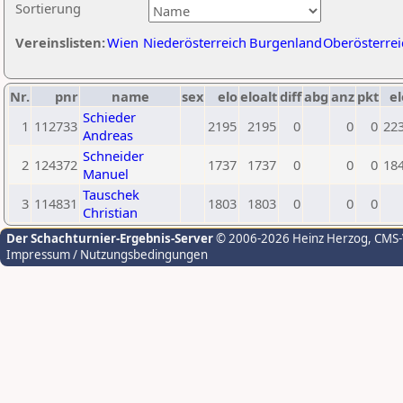
Sortierung
Vereinslisten:
Wien
Niederösterreich
Burgenland
Oberösterrei
Nr.
pnr
name
sex
elo
eloalt
diff
abg
anz
pkt
el
Schieder
1
112733
2195
2195
0
0
0
22
Andreas
Schneider
2
124372
1737
1737
0
0
0
18
Manuel
Tauschek
3
114831
1803
1803
0
0
0
Christian
Der Schachturnier-Ergebnis-Server
© 2006-2026 Heinz Herzog
, CMS
Impressum / Nutzungsbedingungen