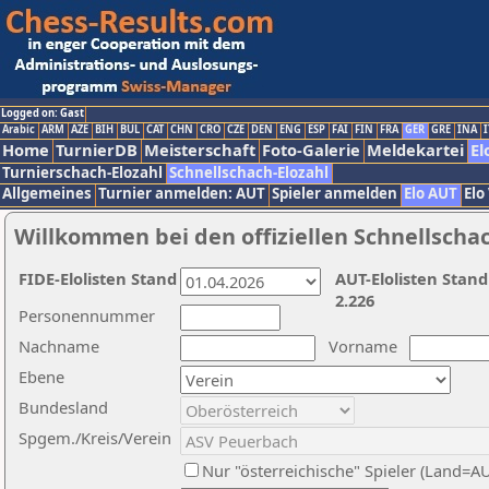
Logged on: Gast
Arabic
ARM
AZE
BIH
BUL
CAT
CHN
CRO
CZE
DEN
ENG
ESP
FAI
FIN
FRA
GER
GRE
INA
I
Home
TurnierDB
Meisterschaft
Foto-Galerie
Meldekartei
El
Turnierschach-Elozahl
Schnellschach-Elozahl
Allgemeines
Turnier anmelden: AUT
Spieler anmelden
Elo AUT
Elo
Willkommen bei den offiziellen Schnellscha
FIDE-Elolisten Stand
AUT-Elolisten Stand
2.226
Personennummer
Nachname
Vorname
Ebene
Bundesland
Spgem./Kreis/Verein
Nur "österreichische" Spieler (Land=A