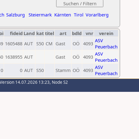
ch
Salzburg
Steiermark
Kärnten
Tirol
Vorarlberg
oi
fideid
Land
kat
titel
art
bdld
vnr
verein
ASV
39
1605488
AUT
S50
CM
Gast
OÖ
4093
Peuerbach
ASV
40
1638955
AUT
Gast
OÖ
4093
Peuerbach
ASV
0
0
AUT
S50
Stamm
OÖ
4093
Peuerbach
-Version 14.07.2026 13:23, Node S2