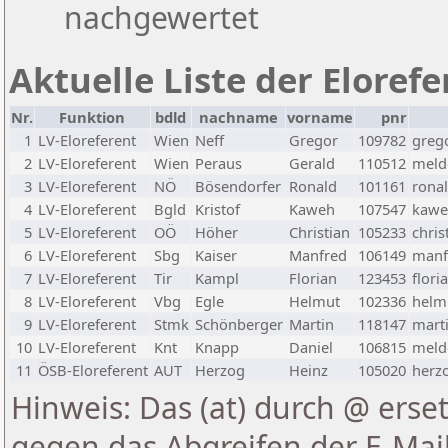
nachgewertet
Aktuelle Liste der Eloref
Nr.
Funktion
bdld
nachname
vorname
pnr
1
LV-Eloreferent
Wien
Neff
Gregor
109782
greg
2
LV-Eloreferent
Wien
Peraus
Gerald
110512
melde
3
LV-Eloreferent
NÖ
Bösendorfer
Ronald
101161
rona
4
LV-Eloreferent
Bgld
Kristof
Kaweh
107547
kawe
5
LV-Eloreferent
OÖ
Höher
Christian
105233
chris
6
LV-Eloreferent
Sbg
Kaiser
Manfred
106149
manf
7
LV-Eloreferent
Tir
Kampl
Florian
123453
flori
8
LV-Eloreferent
Vbg
Egle
Helmut
102336
helmu
9
LV-Eloreferent
Stmk
Schönberger
Martin
118147
marti
10
LV-Eloreferent
Knt
Knapp
Daniel
106815
melde
11
ÖSB-Eloreferent
AUT
Herzog
Heinz
105020
herzo
Hinweis: Das (at) durch @ erset
gegen das Abgreifen der E-Ma