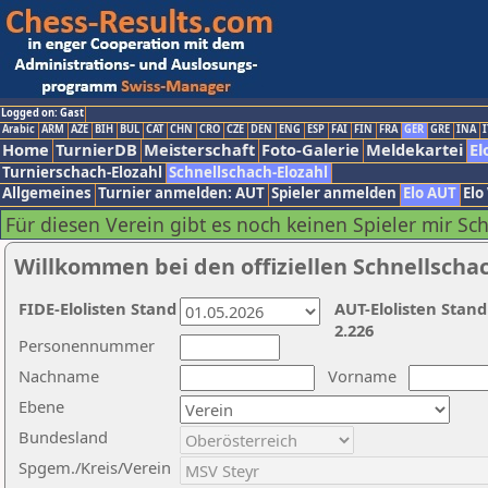
Logged on: Gast
Arabic
ARM
AZE
BIH
BUL
CAT
CHN
CRO
CZE
DEN
ENG
ESP
FAI
FIN
FRA
GER
GRE
INA
I
Home
TurnierDB
Meisterschaft
Foto-Galerie
Meldekartei
El
Turnierschach-Elozahl
Schnellschach-Elozahl
Allgemeines
Turnier anmelden: AUT
Spieler anmelden
Elo AUT
Elo
Für diesen Verein gibt es noch keinen Spieler mir Sc
Willkommen bei den offiziellen Schnellscha
FIDE-Elolisten Stand
AUT-Elolisten Stand
2.226
Personennummer
Nachname
Vorname
Ebene
Bundesland
Spgem./Kreis/Verein