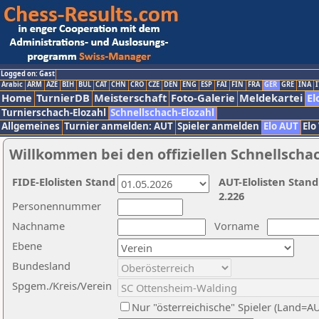
Logged on: Gast
Arabic
ARM
AZE
BIH
BUL
CAT
CHN
CRO
CZE
DEN
ENG
ESP
FAI
FIN
FRA
GER
GRE
INA
I
Home
TurnierDB
Meisterschaft
Foto-Galerie
Meldekartei
El
Turnierschach-Elozahl
Schnellschach-Elozahl
Allgemeines
Turnier anmelden: AUT
Spieler anmelden
Elo AUT
Elo
Willkommen bei den offiziellen Schnellscha
FIDE-Elolisten Stand
AUT-Elolisten Stand
2.226
Personennummer
Nachname
Vorname
Ebene
Bundesland
Spgem./Kreis/Verein
Nur "österreichische" Spieler (Land=A