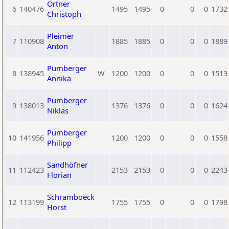
Ortner
6
140476
1495
1495
0
0
0
1732
Christoph
Pleimer
7
110908
1885
1885
0
0
0
1889
Anton
Pumberger
8
138945
W
1200
1200
0
0
0
1513
Annika
Pumberger
9
138013
1376
1376
0
0
0
1624
Niklas
Pumberger
10
141956
1200
1200
0
0
0
1558
Philipp
Sandhöfner
11
112423
2153
2153
0
0
0
2243
Florian
Schramboeck
12
113199
1755
1755
0
0
0
1798
Horst