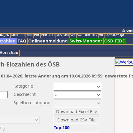
Servert
TA
JPN
MKD
LTU
NED
POL
POR
ROU
RUS
SRB
SVK
SWE
TUR
UKR
VIE
FontSize:11pt
ozahlen
FAQ
Onlineanmeldung
Swiss-Manager
ÖSB
FIDE
 Vorschau
ch-Elozahlen des ÖSB
 01.04.2026, letzte Änderung am 10.04.2026 09:59, gewertete P
Kategorie
Geschlecht
Spielberechtigung
Top 100
UT)