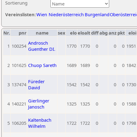
Sortierung
Vereinslisten:
Wien
Niederösterreich
Burgenland
Oberösterrei
Nr.
pnr
name
sex
elo
eloalt
diff
abg
anz
pkt
eloi
Androsch
1
100254
1770
1770
0
0
0
1951
Guenther DI.
2
101625
Chuop Sareth
1689
1689
0
0
0
1842
Füreder
3
137474
1542
1542
0
0
0
1730
David
Gierlinger
4
140221
1325
1325
0
0
0
1588
Janosch
Kaltenbach
5
106205
1722
1722
0
0
0
1798
Wilhelm