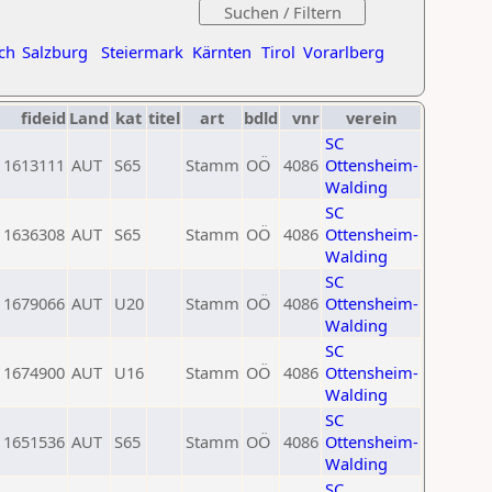
ch
Salzburg
Steiermark
Kärnten
Tirol
Vorarlberg
fideid
Land
kat
titel
art
bdld
vnr
verein
SC
1613111
AUT
S65
Stamm
OÖ
4086
Ottensheim-
Walding
SC
1636308
AUT
S65
Stamm
OÖ
4086
Ottensheim-
Walding
SC
1679066
AUT
U20
Stamm
OÖ
4086
Ottensheim-
Walding
SC
1674900
AUT
U16
Stamm
OÖ
4086
Ottensheim-
Walding
SC
1651536
AUT
S65
Stamm
OÖ
4086
Ottensheim-
Walding
SC