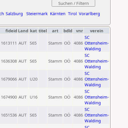
ch
Salzburg
Steiermark
Kärnten
Tirol
Vorarlberg
fideid
Land
kat
titel
art
bdld
vnr
verein
SC
1613111
AUT
S65
Stamm
OÖ
4086
Ottensheim-
Walding
SC
1636308
AUT
S65
Stamm
OÖ
4086
Ottensheim-
Walding
SC
1679066
AUT
U20
Stamm
OÖ
4086
Ottensheim-
Walding
SC
1674900
AUT
U16
Stamm
OÖ
4086
Ottensheim-
Walding
SC
1651536
AUT
S65
Stamm
OÖ
4086
Ottensheim-
Walding
SC