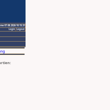
ime 07.08.2026 10:15:31
Login
Logout
artien: