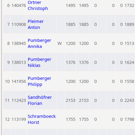
Ortner
6
140476
1495
1495
0
0
0
1732
Christoph
Pleimer
7
110908
1885
1885
0
0
0
1889
Anton
Pumberger
8
138945
W
1200
1200
0
0
0
1513
Annika
Pumberger
9
138013
1376
1376
0
0
0
1624
Niklas
Pumberger
10
141956
1200
1200
0
0
0
1558
Philipp
Sandhöfner
11
112423
2153
2153
0
0
0
2243
Florian
Schramboeck
12
113199
1755
1755
0
0
0
1798
Horst