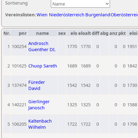
Sortierung
Vereinslisten:
Wien
Niederösterreich
Burgenland
Oberösterrei
Nr.
pnr
name
sex
elo
eloalt
diff
abg
anz
pkt
eloi
Androsch
1
100254
1770
1770
0
0
0
1951
Guenther DI.
2
101625
Chuop Sareth
1689
1689
0
0
0
1842
Füreder
3
137474
1542
1542
0
0
0
1730
David
Gierlinger
4
140221
1325
1325
0
0
0
1588
Janosch
Kaltenbach
5
106205
1722
1722
0
0
0
1798
Wilhelm