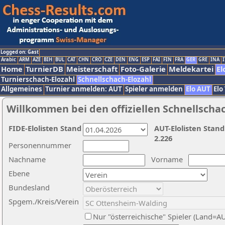
Logged on: Gast
Arabic
ARM
AZE
BIH
BUL
CAT
CHN
CRO
CZE
DEN
ENG
ESP
FAI
FIN
FRA
GER
GRE
INA
I
Home
TurnierDB
Meisterschaft
Foto-Galerie
Meldekartei
El
Turnierschach-Elozahl
Schnellschach-Elozahl
Allgemeines
Turnier anmelden: AUT
Spieler anmelden
Elo AUT
Elo
Willkommen bei den offiziellen Schnellscha
FIDE-Elolisten Stand
AUT-Elolisten Stand
2.226
Personennummer
Nachname
Vorname
Ebene
Bundesland
Spgem./Kreis/Verein
Nur "österreichische" Spieler (Land=A