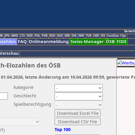
Servert
TA
JPN
MKD
LTU
NED
POL
POR
ROU
RUS
SRB
SVK
SWE
TUR
UKR
VIE
FontSize:11pt
ozahlen
FAQ
Onlineanmeldung
Swiss-Manager
ÖSB
FIDE
 Vorschau
ch-Elozahlen des ÖSB
 01.04.2026, letzte Änderung am 10.04.2026 09:59, gewertete P
Kategorie
Geschlecht
Spielberechtigung
Top 100
UT)