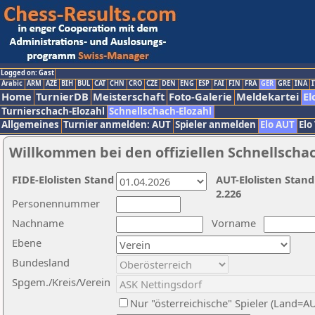
Logged on: Gast
Arabic
ARM
AZE
BIH
BUL
CAT
CHN
CRO
CZE
DEN
ENG
ESP
FAI
FIN
FRA
GER
GRE
INA
I
Home
TurnierDB
Meisterschaft
Foto-Galerie
Meldekartei
El
Turnierschach-Elozahl
Schnellschach-Elozahl
Allgemeines
Turnier anmelden: AUT
Spieler anmelden
Elo AUT
Elo
Willkommen bei den offiziellen Schnellscha
FIDE-Elolisten Stand
AUT-Elolisten Stand
2.226
Personennummer
Nachname
Vorname
Ebene
Bundesland
Spgem./Kreis/Verein
Nur "österreichische" Spieler (Land=A