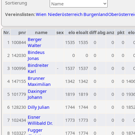
Sortierung
Vereinslisten:
Wien
Niederösterreich
Burgenland
Oberösterrei
Nr.
pnr
name
sex
elo
eloalt
diff
abg
anz
pkt
elo
Berger
1
100844
1535
1535
0
0
0
Walter
Bindeus
2
142030
0
0
0
0
0
Jonas
Bindreiter
3
100996
-
1537
1537
0
0
0
Karl
Brunner
4
147155
1342
1342
0
0
0
140
Maximilian
Daxinger
5
101779
1819
1819
0
0
0
193
Johann
6
128230
Dilly Julian
1744
1744
0
0
0
185
Eisner
7
102434
1773
1773
0
0
0
Willibald Dr.
Fugger
8
103327
1774
1774
0
0
0
187