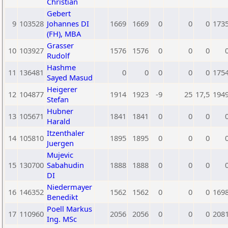
Christian
Gebert
9
103528
Johannes DI
1669
1669
0
0
0
173
(FH), MBA
Grasser
10
103927
1576
1576
0
0
0
Rudolf
Hashme
11
136481
0
0
0
0
0
175
Sayed Masud
Heigerer
12
104877
1914
1923
-9
25
17,5
194
Stefan
Hubner
13
105671
1841
1841
0
0
0
Harald
Itzenthaler
14
105810
1895
1895
0
0
0
Juergen
Mujevic
15
130700
Sabahudin
1888
1888
0
0
0
DI
Niedermayer
16
146352
1562
1562
0
0
0
169
Benedikt
Poell Markus
17
110960
2056
2056
0
0
0
208
Ing. MSc