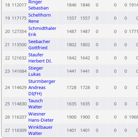
Ringer
18
112017
1846
1846
0
0
0
191
Sebastian
Schellhorn
19
117175
1557
1557
0
0
0
Rene
Schmidthaler
20
127354
1487
1487
0
0
0
177
Erik
Seebacher
21
113500
1802
1802
0
0
0
Gottfried
Staufer
22
121632
1642
1642
0
0
0
Herbert DI.
Stieger
23
141684
1441
1441
0
0
0
Lukas
Sturmberger
24
114629
Andreas
1728
1728
0
0
0
DI(FH)
Tausch
25
114830
1635
1635
0
0
0
Walter
Wiesner
26
116207
1900
1900
0
0
0
196
Hans-Dieter
Winklbauer
27
116309
1401
1401
0
0
0
Walter