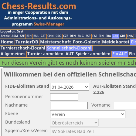
Logged on: Gast
Arabic
ARM
AZE
BIH
BUL
CAT
CHN
CRO
CZE
DEN
ENG
ESP
FAI
FIN
FRA
GER
GRE
INA
I
Home
TurnierDB
Meisterschaft
Foto-Galerie
Meldekartei
El
Turnierschach-Elozahl
Schnellschach-Elozahl
Allgemeines
Turnier anmelden: AUT
Spieler anmelden
Elo AUT
Elo
Für diesen Verein gibt es noch keinen Spieler mir Sc
Willkommen bei den offiziellen Schnellscha
FIDE-Elolisten Stand
AUT-Elolisten Stand
2.226
Personennummer
Nachname
Vorname
Ebene
Bundesland
Spgem./Kreis/Verein