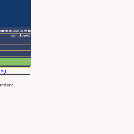
ime 08.08.2026 05:59:10
Login
Logout
artien: