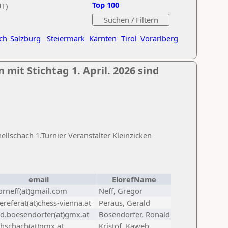
Top 100
UT)
ch
Salzburg
Steiermark
Kärnten
Tirol
Vorarlberg
 mit Stichtag 1. April. 2026 sind
lschach 1.Turnier Veranstalter Kleinzicken
email
ElorefName
orneff(at)gmail.com
Neff, Gregor
referat(at)chess-vienna.at
Peraus, Gerald
ld.boesendorfer(at)gmx.at
Bösendorfer, Ronald
hschach(at)gmx.at
Kristof, Kaweh