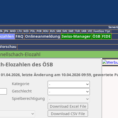
Servert
TA
JPN
MKD
LTU
NED
POL
POR
ROU
RUS
SRB
SVK
SWE
TUR
UKR
VIE
FontSize:11pt
ozahlen
FAQ
Onlineanmeldung
Swiss-Manager
ÖSB
FIDE
 Vorschau
hnellschach-Elozahl
ch-Elozahlen des ÖSB
 01.04.2026, letzte Änderung am 10.04.2026 09:59, gewertete P
Kategorie
Geschlecht
Spielberechtigung