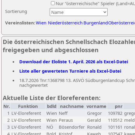
Nur "österreichische" Spieler (Land=A
Sortierung
Vereinslisten:
Wien
Niederösterreich
Burgenland
Oberösterrei
Die österreichischen Schnellschach Elozahlen
freigegeben und abgeschlossen
Download der Eloliste 1. April. 2026 als Excel-Datei
Liste aller gewerteten Turniere als Excel-Datei
18.7.2026 Tnr:1368798 13. ASVÖ Südburgenlandcup Schnel
nachgewertet
Aktuelle Liste der Eloreferenten:
Nr.
Funktion
bdld
nachname
vorname
pnr
1
LV-Eloreferent
Wien
Neff
Gregor
109782
greg
2
LV-Eloreferent
Wien
Peraus
Gerald
110512
melde
3
LV-Eloreferent
NÖ
Bösendorfer
Ronald
101161
rona
4
LV-Eloreferent
Bgld
Kristof
Kaweh
107547
kawe