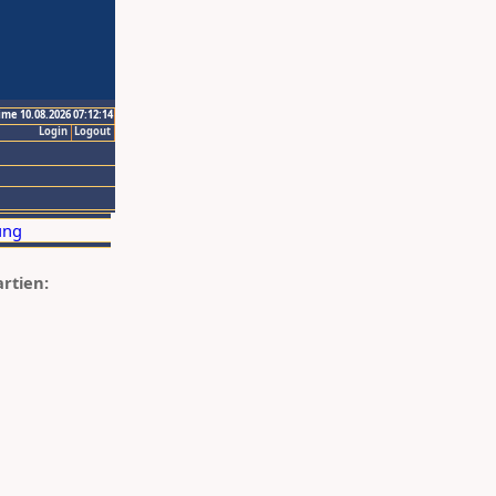
ime 10.08.2026 07:12:14
Login
Logout
artien: