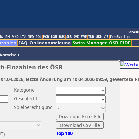
Servert
TA
JPN
MKD
LTU
NED
POL
POR
ROU
RUS
SRB
SVK
SWE
TUR
UKR
VIE
FontSize:11pt
ozahlen
FAQ
Onlineanmeldung
Swiss-Manager
ÖSB
FIDE
 Vorschau
ch-Elozahlen des ÖSB
 01.04.2026, letzte Änderung am 10.04.2026 09:59, gewertete P
Kategorie
Geschlecht
Spielberechtigung
Top 100
UT)