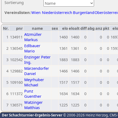
Sortierung
Vereinslisten:
Wien
Niederösterreich
Burgenland
Oberösterrei
Nr.
pnr
name
sex
elo
eloalt
diff
abg
anz
pkt
elo
Atzmüller
1
134911
1460
1460
0
0
0
169
Markus
Edlbauer
2
136545
1361
1361
0
0
0
159
Mario
Enzinger Peter
3
102542
1883
1883
0
0
0
Ing.
Märzendorfer
4
129882
1466
1466
0
0
0
Daniel
Meyrhuber
5
109160
1517
1517
0
0
0
Michael
Punz
6
111372
1634
1634
0
0
0
Guenther
Watzinger
7
136571
1225
1225
0
0
0
Matthias
Der Schachturnier-Ergebnis-Server
© 2006-2026 Heinz Herzog
, CMS