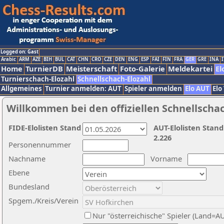
Logged on: Gast
Arabic
ARM
AZE
BIH
BUL
CAT
CHN
CRO
CZE
DEN
ENG
ESP
FAI
FIN
FRA
GER
GRE
INA
I
Home
TurnierDB
Meisterschaft
Foto-Galerie
Meldekartei
El
Turnierschach-Elozahl
Schnellschach-Elozahl
Allgemeines
Turnier anmelden: AUT
Spieler anmelden
Elo AUT
Elo
Willkommen bei den offiziellen Schnellscha
FIDE-Elolisten Stand
AUT-Elolisten Stand
2.226
Personennummer
Nachname
Vorname
Ebene
Bundesland
Spgem./Kreis/Verein
Nur "österreichische" Spieler (Land=A