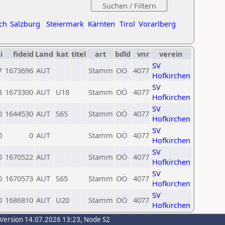
ch
Salzburg
Steiermark
Kärnten
Tirol
Vorarlberg
i
fideid
Land
kat
titel
art
bdld
vnr
verein
SV
7
1673696
AUT
Stamm
OÖ
4077
Hofkirchen
SV
3
1673300
AUT
U18
Stamm
OÖ
4077
Hofkirchen
SV
0
1644530
AUT
S65
Stamm
OÖ
4077
Hofkirchen
SV
0
0
AUT
Stamm
OÖ
4077
Hofkirchen
SV
0
1670522
AUT
Stamm
OÖ
4077
Hofkirchen
SV
0
1670573
AUT
S65
Stamm
OÖ
4077
Hofkirchen
SV
0
1686810
AUT
U20
Stamm
OÖ
4077
Hofkirchen
-Version 14.07.2026 13:23, Node S2