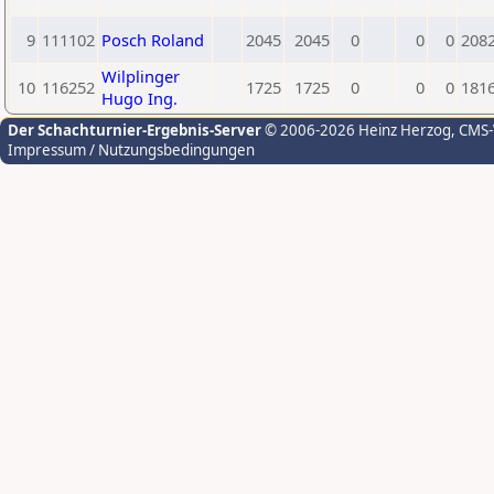
9
111102
Posch Roland
2045
2045
0
0
0
208
Wilplinger
10
116252
1725
1725
0
0
0
181
Hugo Ing.
Der Schachturnier-Ergebnis-Server
© 2006-2026 Heinz Herzog
, CMS
Impressum / Nutzungsbedingungen