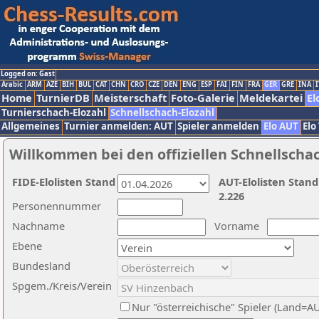
Logged on: Gast
Arabic
ARM
AZE
BIH
BUL
CAT
CHN
CRO
CZE
DEN
ENG
ESP
FAI
FIN
FRA
GER
GRE
INA
I
Home
TurnierDB
Meisterschaft
Foto-Galerie
Meldekartei
El
Turnierschach-Elozahl
Schnellschach-Elozahl
Allgemeines
Turnier anmelden: AUT
Spieler anmelden
Elo AUT
Elo
Willkommen bei den offiziellen Schnellscha
FIDE-Elolisten Stand
AUT-Elolisten Stand
2.226
Personennummer
Nachname
Vorname
Ebene
Bundesland
Spgem./Kreis/Verein
Nur "österreichische" Spieler (Land=A