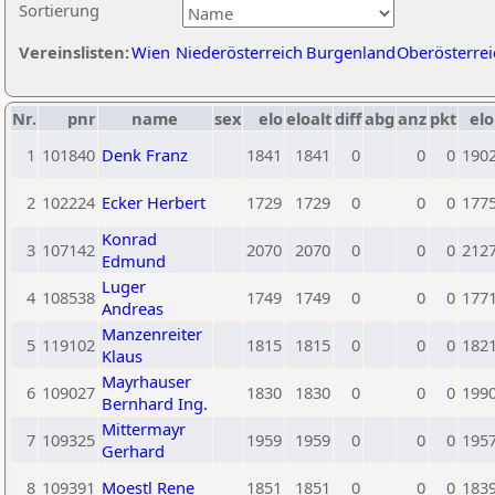
Sortierung
Vereinslisten:
Wien
Niederösterreich
Burgenland
Oberösterrei
Nr.
pnr
name
sex
elo
eloalt
diff
abg
anz
pkt
elo
1
101840
Denk Franz
1841
1841
0
0
0
190
2
102224
Ecker Herbert
1729
1729
0
0
0
177
Konrad
3
107142
2070
2070
0
0
0
212
Edmund
Luger
4
108538
1749
1749
0
0
0
177
Andreas
Manzenreiter
5
119102
1815
1815
0
0
0
182
Klaus
Mayrhauser
6
109027
1830
1830
0
0
0
199
Bernhard Ing.
Mittermayr
7
109325
1959
1959
0
0
0
195
Gerhard
8
109391
Moestl Rene
1851
1851
0
0
0
183