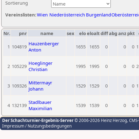
Sortierung
Vereinslisten:
Wien
Niederösterreich
Burgenland
Oberösterrei
Nr.
pnr
name
sex
elo
eloalt
diff
abg
anz
pkt
Hauzenberger
1
104819
1655
1655
0
0
0
1
Anton
Hoeglinger
2
105229
1995
1995
0
0
0
2
Christian
Mittermayr
3
109326
1529
1529
0
0
0
1
Johann
Stadlbauer
4
132139
1539
1539
0
0
0
1
Maximilian
Der Schachturnier-Ergebnis-Server
© 2006-2026 Heinz Herzog
, CMS
Impressum / Nutzungsbedingungen