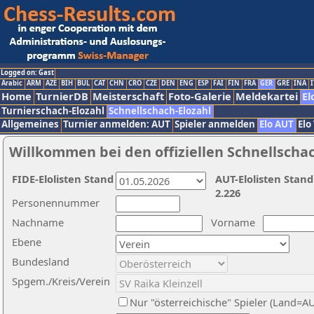
Logged on: Gast
Arabic
ARM
AZE
BIH
BUL
CAT
CHN
CRO
CZE
DEN
ENG
ESP
FAI
FIN
FRA
GER
GRE
INA
I
Home
TurnierDB
Meisterschaft
Foto-Galerie
Meldekartei
El
Turnierschach-Elozahl
Schnellschach-Elozahl
Allgemeines
Turnier anmelden: AUT
Spieler anmelden
Elo AUT
Elo
Willkommen bei den offiziellen Schnellscha
FIDE-Elolisten Stand
AUT-Elolisten Stand
2.226
Personennummer
Nachname
Vorname
Ebene
Bundesland
Spgem./Kreis/Verein
Nur "österreichische" Spieler (Land=A