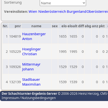
Sortierung
Vereinslisten:
Wien
Niederösterreich
Burgenland
Oberösterrei
Nr.
pnr
name
sex
elo
eloalt
diff
abg
anz
pkt
Hauzenberger
1
104819
1655
1655
0
0
0
1
Anton
Hoeglinger
2
105229
1995
1995
0
0
0
2
Christian
Mittermayr
3
109326
1529
1529
0
0
0
1
Johann
Stadlbauer
4
132139
1539
1539
0
0
0
1
Maximilian
Der Schachturnier-Ergebnis-Server
© 2006-2026 Heinz Herzog
, CMS
Impressum / Nutzungsbedingungen