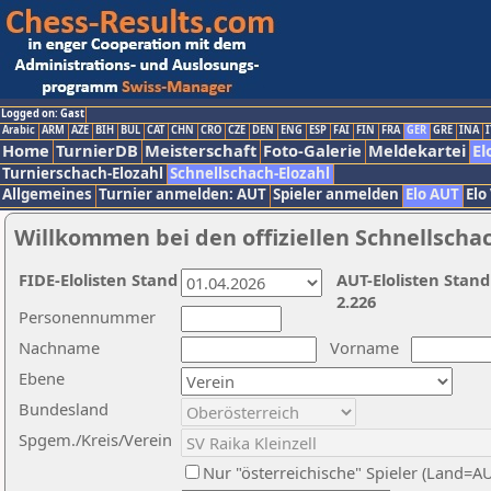
Logged on: Gast
Arabic
ARM
AZE
BIH
BUL
CAT
CHN
CRO
CZE
DEN
ENG
ESP
FAI
FIN
FRA
GER
GRE
INA
I
Home
TurnierDB
Meisterschaft
Foto-Galerie
Meldekartei
El
Turnierschach-Elozahl
Schnellschach-Elozahl
Allgemeines
Turnier anmelden: AUT
Spieler anmelden
Elo AUT
Elo
Willkommen bei den offiziellen Schnellscha
FIDE-Elolisten Stand
AUT-Elolisten Stand
2.226
Personennummer
Nachname
Vorname
Ebene
Bundesland
Spgem./Kreis/Verein
Nur "österreichische" Spieler (Land=A