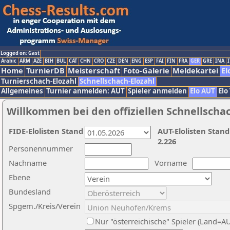
Logged on: Gast
Arabic
ARM
AZE
BIH
BUL
CAT
CHN
CRO
CZE
DEN
ENG
ESP
FAI
FIN
FRA
GER
GRE
INA
I
Home
TurnierDB
Meisterschaft
Foto-Galerie
Meldekartei
El
Turnierschach-Elozahl
Schnellschach-Elozahl
Allgemeines
Turnier anmelden: AUT
Spieler anmelden
Elo AUT
Elo
Willkommen bei den offiziellen Schnellscha
FIDE-Elolisten Stand
AUT-Elolisten Stand
2.226
Personennummer
Nachname
Vorname
Ebene
Bundesland
Spgem./Kreis/Verein
Nur "österreichische" Spieler (Land=A