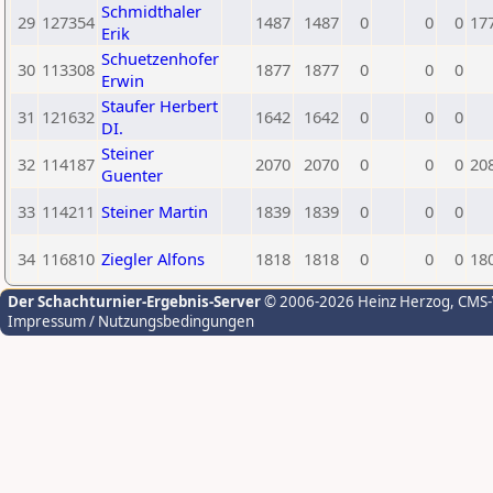
Schmidthaler
29
127354
1487
1487
0
0
0
17
Erik
Schuetzenhofer
30
113308
1877
1877
0
0
0
Erwin
Staufer Herbert
31
121632
1642
1642
0
0
0
DI.
Steiner
32
114187
2070
2070
0
0
0
20
Guenter
33
114211
Steiner Martin
1839
1839
0
0
0
34
116810
Ziegler Alfons
1818
1818
0
0
0
18
Der Schachturnier-Ergebnis-Server
© 2006-2026 Heinz Herzog
, CMS
Impressum / Nutzungsbedingungen