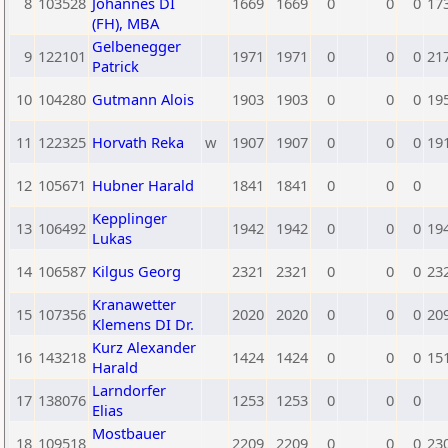
8
103528
Johannes DI
1669
1669
0
0
0
17
(FH), MBA
Gelbenegger
9
122101
1971
1971
0
0
0
21
Patrick
10
104280
Gutmann Alois
1903
1903
0
0
0
19
11
122325
Horvath Reka
w
1907
1907
0
0
0
19
12
105671
Hubner Harald
1841
1841
0
0
0
Kepplinger
13
106492
1942
1942
0
0
0
19
Lukas
14
106587
Kilgus Georg
2321
2321
0
0
0
23
Kranawetter
15
107356
2020
2020
0
0
0
20
Klemens DI Dr.
Kurz Alexander
16
143218
1424
1424
0
0
0
15
Harald
Larndorfer
17
138076
1253
1253
0
0
0
Elias
Mostbauer
18
109518
2209
2209
0
0
0
23