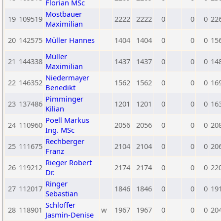
Florian MSc
Mostbauer
19
109519
2222
2222
0
0
0
22
Maximilian
20
142575
Müller Hannes
1404
1404
0
0
0
15
Müller
21
144338
1437
1437
0
0
0
14
Maximilian
Niedermayer
22
146352
1562
1562
0
0
0
16
Benedikt
Pimminger
23
137486
1201
1201
0
0
0
16
Kilian
Poell Markus
24
110960
2056
2056
0
0
0
20
Ing. MSc
Rechberger
25
111675
2104
2104
0
0
0
20
Franz
Rieger Robert
26
119212
2174
2174
0
0
0
22
Dr.
Ringer
27
112017
1846
1846
0
0
0
19
Sebastian
Schloffer
28
118901
w
1967
1967
0
0
0
20
Jasmin-Denise