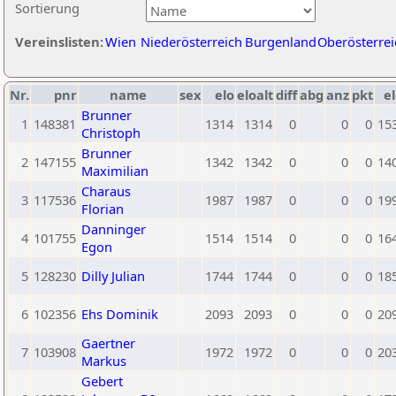
Sortierung
Vereinslisten:
Wien
Niederösterreich
Burgenland
Oberösterrei
Nr.
pnr
name
sex
elo
eloalt
diff
abg
anz
pkt
el
Brunner
1
148381
1314
1314
0
0
0
15
Christoph
Brunner
2
147155
1342
1342
0
0
0
14
Maximilian
Charaus
3
117536
1987
1987
0
0
0
19
Florian
Danninger
4
101755
1514
1514
0
0
0
16
Egon
5
128230
Dilly Julian
1744
1744
0
0
0
18
6
102356
Ehs Dominik
2093
2093
0
0
0
20
Gaertner
7
103908
1972
1972
0
0
0
20
Markus
Gebert