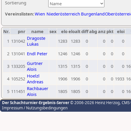
Sortierung
Vereinslisten:
Wien
Niederösterreich
Burgenland
Oberösterrei
Nr.
pnr
name
sex
elo
eloalt
diff
abg
anz
pkt
eloi
Dragoste
1
131042
1283
1283
0
0
0
0
Lukas
2
131041
Endl Peter
1246
1246
0
0
0
0
Gurtner
3
133205
1315
1315
0
0
0
0
16
Alois
Hoelzl
4
105252
1906
1906
0
0
0
1933
16
Andreas
Rachbauer
5
111451
1805
1805
0
0
0
0
16
Alois
Der Schachturnier-Ergebnis-Server
© 2006-2026 Heinz Herzog
, CMS
Impressum / Nutzungsbedingungen