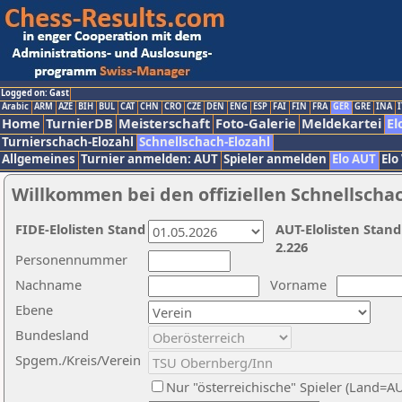
Logged on: Gast
Arabic
ARM
AZE
BIH
BUL
CAT
CHN
CRO
CZE
DEN
ENG
ESP
FAI
FIN
FRA
GER
GRE
INA
I
Home
TurnierDB
Meisterschaft
Foto-Galerie
Meldekartei
El
Turnierschach-Elozahl
Schnellschach-Elozahl
Allgemeines
Turnier anmelden: AUT
Spieler anmelden
Elo AUT
Elo
Willkommen bei den offiziellen Schnellscha
FIDE-Elolisten Stand
AUT-Elolisten Stand
2.226
Personennummer
Nachname
Vorname
Ebene
Bundesland
Spgem./Kreis/Verein
Nur "österreichische" Spieler (Land=A