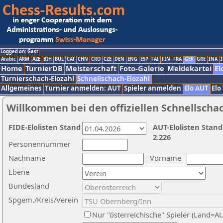
Logged on: Gast
Arabic
ARM
AZE
BIH
BUL
CAT
CHN
CRO
CZE
DEN
ENG
ESP
FAI
FIN
FRA
GER
GRE
INA
I
Home
TurnierDB
Meisterschaft
Foto-Galerie
Meldekartei
El
Turnierschach-Elozahl
Schnellschach-Elozahl
Allgemeines
Turnier anmelden: AUT
Spieler anmelden
Elo AUT
Elo
Willkommen bei den offiziellen Schnellscha
FIDE-Elolisten Stand
AUT-Elolisten Stand
2.226
Personennummer
Nachname
Vorname
Ebene
Bundesland
Spgem./Kreis/Verein
Nur "österreichische" Spieler (Land=A