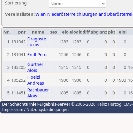
Sortierung
Vereinslisten:
Wien
Niederösterreich
Burgenland
Oberösterrei
Nr.
pnr
name
sex
elo
eloalt
diff
abg
anz
pkt
eloi
Dragoste
1
131042
1283
1283
0
0
0
0
Lukas
2
131041
Endl Peter
1246
1246
0
0
0
0
Gurtner
3
133205
1315
1315
0
0
0
0
16
Alois
Hoelzl
4
105252
1906
1906
0
0
0
1933
16
Andreas
Rachbauer
5
111451
1805
1805
0
0
0
0
16
Alois
Der Schachturnier-Ergebnis-Server
© 2006-2026 Heinz Herzog
, CMS
Impressum / Nutzungsbedingungen