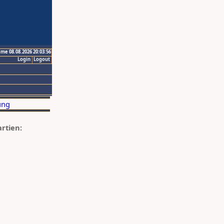
ime 08.08.2026 20:03:56
Login
Logout
artien: