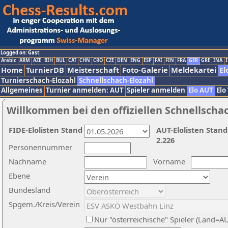
Logged on: Gast
Arabic
ARM
AZE
BIH
BUL
CAT
CHN
CRO
CZE
DEN
ENG
ESP
FAI
FIN
FRA
GER
GRE
INA
I
Home
TurnierDB
Meisterschaft
Foto-Galerie
Meldekartei
El
Turnierschach-Elozahl
Schnellschach-Elozahl
Allgemeines
Turnier anmelden: AUT
Spieler anmelden
Elo AUT
Elo
Willkommen bei den offiziellen Schnellscha
FIDE-Elolisten Stand
AUT-Elolisten Stand
2.226
Personennummer
Nachname
Vorname
Ebene
Bundesland
Spgem./Kreis/Verein
Nur "österreichische" Spieler (Land=A