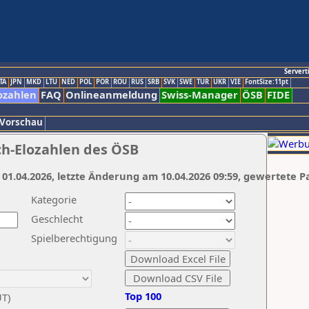
Servert
TA
JPN
MKD
LTU
NED
POL
POR
ROU
RUS
SRB
SVK
SWE
TUR
UKR
VIE
FontSize:11pt
ozahlen
FAQ
Onlineanmeldung
Swiss-Manager
ÖSB
FIDE
 Vorschau
ch-Elozahlen des ÖSB
 01.04.2026, letzte Änderung am 10.04.2026 09:59, gewertete P
Kategorie
Geschlecht
Spielberechtigung
Top 100
UT)