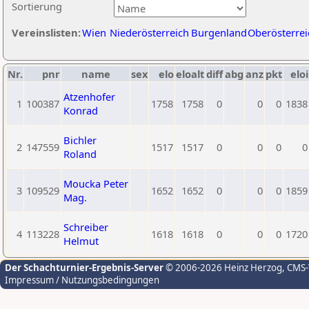
Sortierung
Vereinslisten:
Wien
Niederösterreich
Burgenland
Oberösterrei
Nr.
pnr
name
sex
elo
eloalt
diff
abg
anz
pkt
eloi
Atzenhofer
1
100387
1758
1758
0
0
0
1838
Konrad
Bichler
2
147559
1517
1517
0
0
0
0
Roland
Moucka Peter
3
109529
1652
1652
0
0
0
1859
Mag.
Schreiber
4
113228
1618
1618
0
0
0
1720
Helmut
Der Schachturnier-Ergebnis-Server
© 2006-2026 Heinz Herzog
, CMS
Impressum / Nutzungsbedingungen