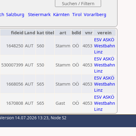
ch
Salzburg
Steiermark
Kärnten
Tirol
Vorarlberg
fideid
Land
kat
titel
art
bdld
vnr
verein
ESV ASKÖ
1648250
AUT
S60
Stamm
OÖ
4053
Westbahn
Linz
ESV ASKÖ
530007399
AUT
S50
Stamm
OÖ
4053
Westbahn
Linz
ESV ASKÖ
1668056
AUT
S65
Stamm
OÖ
4053
Westbahn
Linz
ESV ASKÖ
1670808
AUT
S65
Gast
OÖ
4053
Westbahn
Linz
-Version 14.07.2026 13:23, Node S2