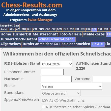
Logged on: Gast
Arabic
ARM
AZE
BIH
BUL
CAT
CHN
CRO
CZE
DEN
ENG
ESP
FAI
FIN
FRA
GER
GRE
INA
I
Home
TurnierDB
Meisterschaft
Foto-Galerie
Meldekartei
El
Turnierschach-Elozahl
Schnellschach-Elozahl
Allgemeines
Turnier anmelden: AUT
Spieler anmelden
Elo AUT
Elo
Willkommen bei den offiziellen Schnellscha
FIDE-Elolisten Stand
AUT-Elolisten Stand
2.226
Personennummer
Nachname
Vorname
Ebene
Bundesland
Spgem./Kreis/Verein
Nur "österreichische" Spieler (Land=A