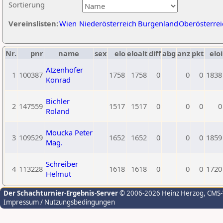
Sortierung
Vereinslisten:
Wien
Niederösterreich
Burgenland
Oberösterrei
Nr.
pnr
name
sex
elo
eloalt
diff
abg
anz
pkt
eloi
Atzenhofer
1
100387
1758
1758
0
0
0
1838
Konrad
Bichler
2
147559
1517
1517
0
0
0
0
Roland
Moucka Peter
3
109529
1652
1652
0
0
0
1859
Mag.
Schreiber
4
113228
1618
1618
0
0
0
1720
Helmut
Der Schachturnier-Ergebnis-Server
© 2006-2026 Heinz Herzog
, CMS
Impressum / Nutzungsbedingungen