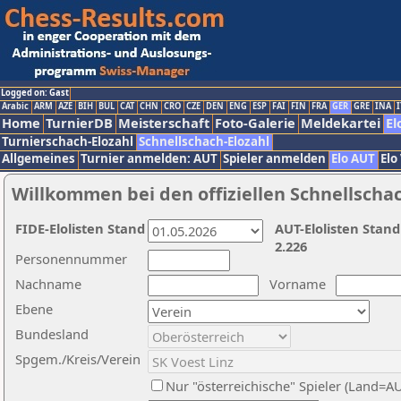
Logged on: Gast
Arabic
ARM
AZE
BIH
BUL
CAT
CHN
CRO
CZE
DEN
ENG
ESP
FAI
FIN
FRA
GER
GRE
INA
I
Home
TurnierDB
Meisterschaft
Foto-Galerie
Meldekartei
El
Turnierschach-Elozahl
Schnellschach-Elozahl
Allgemeines
Turnier anmelden: AUT
Spieler anmelden
Elo AUT
Elo
Willkommen bei den offiziellen Schnellscha
FIDE-Elolisten Stand
AUT-Elolisten Stand
2.226
Personennummer
Nachname
Vorname
Ebene
Bundesland
Spgem./Kreis/Verein
Nur "österreichische" Spieler (Land=A