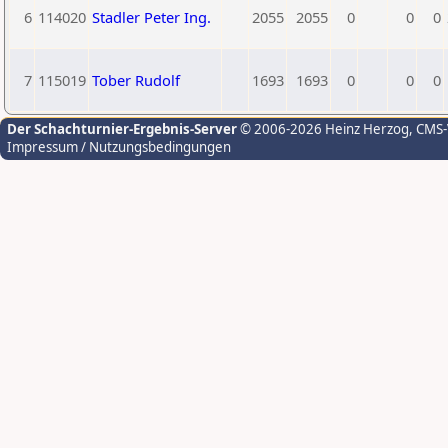
6
114020
Stadler Peter Ing.
2055
2055
0
0
0
7
115019
Tober Rudolf
1693
1693
0
0
0
Der Schachturnier-Ergebnis-Server
© 2006-2026 Heinz Herzog
, CMS
Impressum / Nutzungsbedingungen