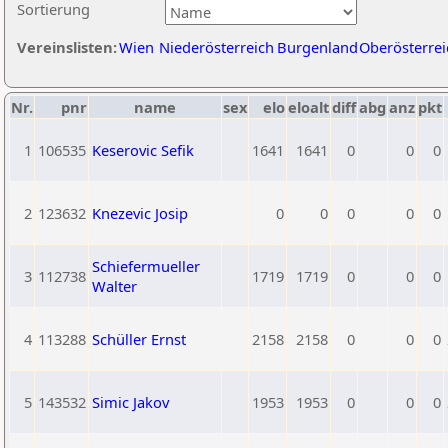
Sortierung
Vereinslisten:
Wien
Niederösterreich
Burgenland
Oberösterrei
Nr.
pnr
name
sex
elo
eloalt
diff
abg
anz
pkt
1
106535
Keserovic Sefik
1641
1641
0
0
0
2
123632
Knezevic Josip
0
0
0
0
0
Schiefermueller
3
112738
1719
1719
0
0
0
Walter
4
113288
Schüller Ernst
2158
2158
0
0
0
5
143532
Simic Jakov
1953
1953
0
0
0